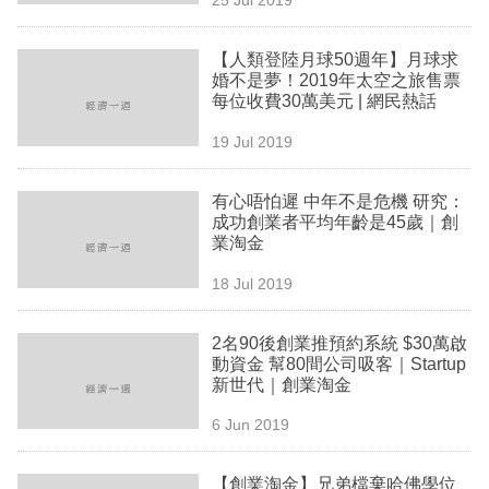
專
區
【人類登陸月球50週年】月球求
婚不是夢！2019年太空之旅售票
每位收費30萬美元 | 網民熱話
19 Jul 2019
有心唔怕遲 中年不是危機 研究：
成功創業者平均年齡是45歲｜創
業淘金
18 Jul 2019
2名90後創業推預約系統 $30萬啟
動資金 幫80間公司吸客｜Startup
新世代｜創業淘金
6 Jun 2019
【創業淘金】兄弟檔棄哈佛學位