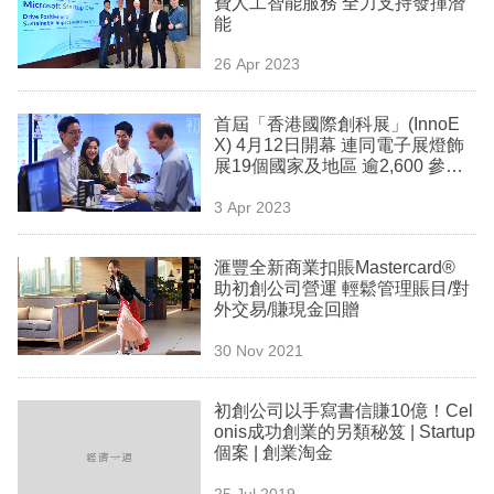
費人工智能服務 全力支持發揮潛
業
能
科
26 Apr 2023
技
首屆「香港國際創科展」(InnoE
職
X) 4月12日開幕 連同電子展燈飾
展19個國家及地區 逾2,600 參展
場
商
3 Apr 2023
生
活
滙豐全新商業扣賬Mastercard®
助初創公司營運 輕鬆管理賬目/對
時
外交易/賺現金回贈
事
30 Nov 2021
專
欄
初創公司以手寫書信賺10億！Cel
onis成功創業的另類秘笈 | Startup
訂
個案 | 創業淘金
閱
25 Jul 2019