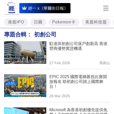
即
經一 x《華爾街日報》
時
財
港股IPO
日圓
Pokemon卡
美股科技股
經
專題合輯：
初創公司
專
駐港與初創公司落戶創新高 香港
題
營商優勢實證機遇
投
27 Feb 2026
馮南山
資
樓
EPIC 2025 國際電梯募投比賽開
放報名 助初創公司踏上國際舞
市
台！
理
28 Mar 2025
財
Microsoft 為香港初創優先提供免
商