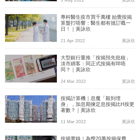
專
區
專科醫生疫市買千萬樓 始覺按揭
算盤打唔響：醫生都有撻訂嘅一
日！｜黃詠欣
21 Apr 2022
黃詠欣
大型銀行重推「按揭預先批核」
淡市綁客：同正式按揭有咩唔
同？｜黃詠欣
24 Mar 2022
黃詠欣
按揭計算機｜息魔「殺到埋
身」，加息期揀定息按揭比H按更
著數？｜黃詠欣
11 Mar 2022
黃詠欣
按揭實錄｜為慳20萬按揭保費、