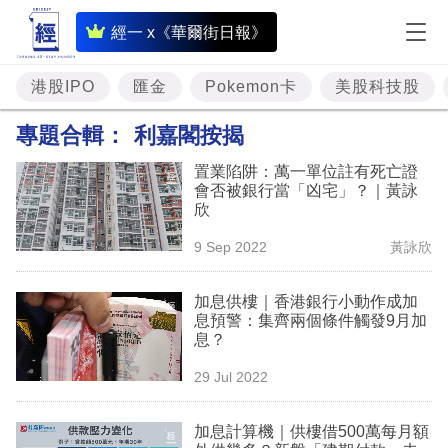
即
經一 x《華爾街日報》
時
財
港股IPO
匯金
Pokemon卡
美股科技股
經
專題合輯：
利嘉閣按揭
專
置業陷阱：萬一單位註有死亡證
題
會否被銀行當「凶宅」？｜黃詠
欣
投
9 Sep 2022
黃詠欣
資
樓
加息供樓｜香港銀行小動作成加
息預警：集齊兩個條件觸發9月加
市
息？
理
29 Jul 2022
財
加息計算機｜供樓借500萬每月額
商