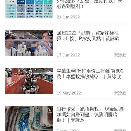
外供幾多？新盤「建期付款」未
業
必過到壓測！
科
21 Jun 2022
技
居屋2022「頭籌」買家終極抉
職
擇：H按、P按交叉點｜黃詠欣
場
17 Jun 2022
黃詠欣
生
活
畢業生WFH打兩份工掙錢 買600
萬上車盤按揭險撻Q！｜黃詠欣
時
事
19 May 2022
黃詠欣
專
欄
銀行按揭「跑唔夠數」 現金回贈
加碼如何賺到盡：慎防明賺暗
訂
蝕！｜黃詠欣
閱
5 May 2022
黃詠欣