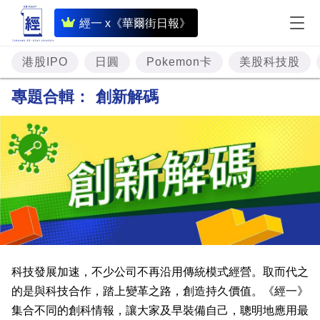
即
經一 x《華爾街日報》
時
財
港股IPO
日圓
Pokemon卡
美股科技股
經
專題合輯：
創新解碼
專
題
投
資
樓
市
理
科技發展加速，不少公司不再沿用傳統模式經營。取而代之
財
的是與科技合作，踏上變革之路，創造持久價值。《經一》
集合不同的創科情報，讓大家及早裝備自己，聰明地應用最
商