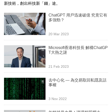
新技術，創出科技新「錢」途。
業
科
ChatGPT 用戶迅速破億 究竟它有
多強勁？
技
職
20 Mar 2023
場
Microsoft香港科技長 解構ChatGP
生
T大熱之謎
活
21 Feb 2023
時
事
去中心化 — 為交易取回私隱及話
專
事權
欄
3 Nov 2022
訂
閱