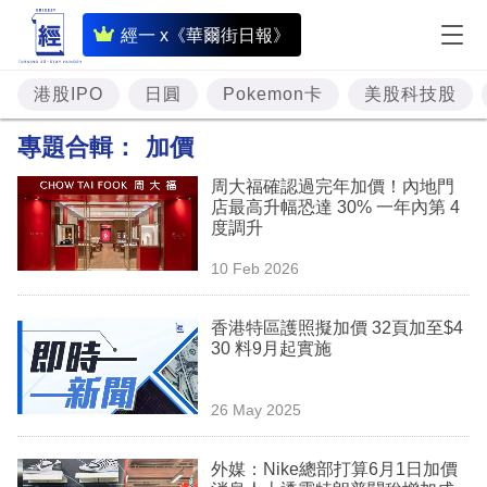
即
經一 x《華爾街日報》
時
財
港股IPO
日圓
Pokemon卡
美股科技股
經
專題合輯：
加價
專
周大福確認過完年加價！內地門
題
店最高升幅恐達 30% 一年內第 4
度調升
投
10 Feb 2026
資
樓
香港特區護照擬加價 32頁加至$4
30 料9月起實施
市
理
26 May 2025
財
外媒：Nike總部打算6月1日加價
商