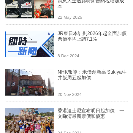
消息人士透露特朗普關稅增加成
業
本
科
22 May 2025
技
JR東日本計劃2026年起全面加價
職
票價平均上調7.1%
場
8 Dec 2024
生
活
NHK報導：米價創新高 Sukiya牛
丼飯周五起加價
時
事
20 Nov 2024
專
欄
香港迪士尼宣布明日起加價 一
文睇清最新票價和優惠
訂
閱
24 Sep 2024