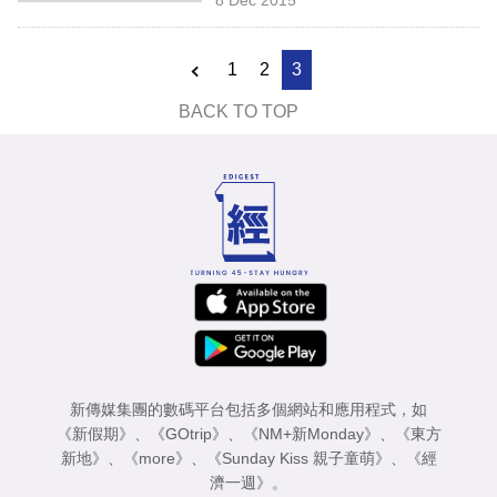
專
區
1
2
3
BACK TO TOP
新傳媒集團的數碼平台包括多個網站和應用程式，如
《新假期》
、
《GOtrip》
、
《NM+新Monday》
、
《東方
新地》
、
《more》
、
《Sunday Kiss 親子童萌》
、
《經
濟一週》
。