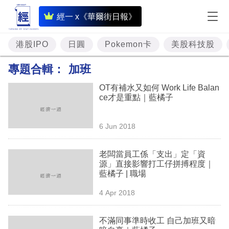
即
經一 x《華爾街日報》
時
財
港股IPO
日圓
Pokemon卡
美股科技股
經
專題合輯：
加班
專
OT有補水又如何 Work Life Balan
題
ce才是重點｜藍橘子
投
6 Jun 2018
資
樓
老闆當員工係「支出」定「資
源」直接影響打工仔拼搏程度｜
市
藍橘子 | 職場
理
4 Apr 2018
財
不滿同事準時收工 自己加班又暗
商