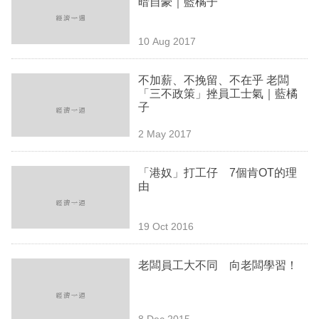
暗自豪｜藍橘子
業
科
10 Aug 2017
技
不加薪、不挽留、不在乎 老闆
職
「三不政策」挫員工士氣｜藍橘
子
場
2 May 2017
生
活
「港奴」打工仔 7個肯OT的理
由
時
事
19 Oct 2016
專
欄
老闆員工大不同 向老闆學習！
訂
閱
8 Dec 2015