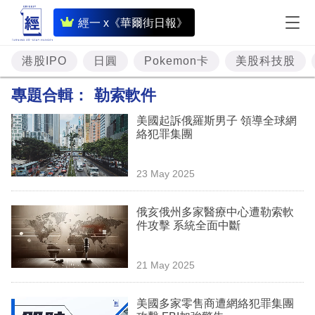
即
經一 x《華爾街日報》
時
財
港股IPO
日圓
Pokemon卡
美股科技股
經
專題合輯：
勒索軟件
專
美國起訴俄羅斯男子 領導全球網
題
絡犯罪集團
投
23 May 2025
資
樓
俄亥俄州多家醫療中心遭勒索軟
件攻擊 系統全面中斷
市
理
21 May 2025
財
美國多家零售商遭網絡犯罪集團
商