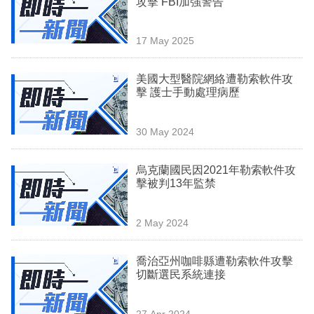
攻擊 FBI加強警告
業
科
17 May 2025
技
美國大型醫院網絡遭勒索軟件攻
職
擊 護士手動處理病歷
場
30 May 2024
生
活
烏克蘭國民因2021年勒索軟件攻
擊被判13年監禁
時
事
2 May 2024
專
欄
喬治亞州咖啡縣遭勒索軟件攻擊
切斷選民系統連接
訂
閱
27 Apr 2024