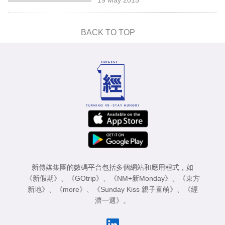
專
區
BACK TO TOP
新傳媒集團的數碼平台包括多個網站和應用程式，如
《新假期》
、
《GOtrip》
、
《NM+新Monday》
、
《東方
新地》
、
《more》
、
《Sunday Kiss 親子童萌》
、
《經
濟一週》
。