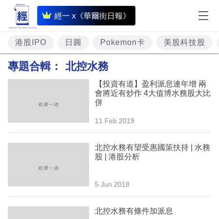
即
經一 x《華爾街日報》
時
財
港股IPO
日圓
Pokemon卡
美股科技股
經
專題合輯：
北控水務
專
【投資有道】盈利派息連年增 兩
題
會將近有炒作 4大值博水務股大比
併
投
11 Feb 2019
資
樓
北控水務有望受惠國策扶持 | 水務
股 | 港股分析
市
理
5 Jun 2018
財
北控水務有條件加派息
商