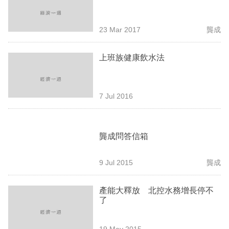
業
科
23 Mar 2017
龔成
技
上班族健康飲水法
職
場
7 Jul 2016
生
活
時
龔成問答信箱
事
9 Jul 2015
龔成
專
欄
產能大釋放 北控水務增長停不
了
訂
閱
19 May 2015