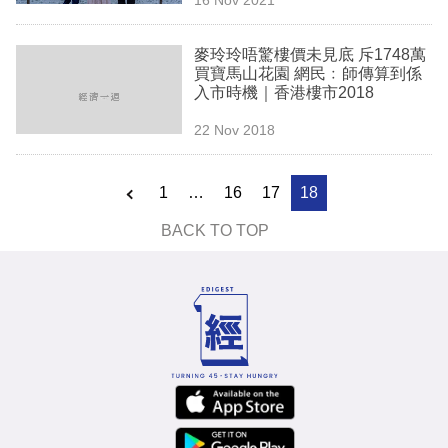
專
區
麥玲玲唔驚樓價未見底 斥1748萬
買寶馬山花園 網民﹕師傳算到係
入市時機｜香港樓市2018
22 Nov 2018
1
…
16
17
18
BACK TO TOP