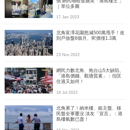
價 網民嘲租金媲美「港島樓王 」
業
｜單位多圖
科
17 Jan 2023
技
北角富澤花園怒減500萬甩手！改
職
則戶放盤8個月、呎價僅1.3萬
場
23 Nov 2022
生
活
網民力數北角、炮台山5大缺陷、
「港島價錢、觀塘質素」：倪匡
時
住過又如何！
事
18 Jul 2022
專
欄
北角累了！納米樓、銀主盤、移
民盤全軍覆沒 淡友「宣言」：港
訂
島樓氣數已盡！
閱
16 Nov 2021