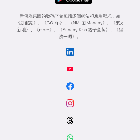
新傳媒集團的數碼平台包括多個網站和應用程式，如
《新假期》
、
《GOtrip》
、
《NM+新Monday》
、
《東方
新地》
、
《more》
、
《Sunday Kiss 親子童萌》
、
《經
濟一週》
。