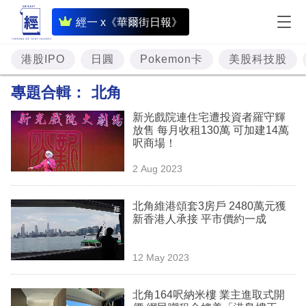
即
經一 x《華爾街日報》
時
財
港股IPO
日圓
Pokemon卡
美股科技股
經
專題合輯：
北角
專
新光戲院連住宅遭投資者羅守輝
題
放售 每月收租130萬 可加建14萬
呎商場！
投
2 Aug 2023
資
樓
北角維港頌套3房戶 2480萬元獲
新香港人承接 平市價約一成
市
理
12 May 2023
財
北角164呎納米樓 業主進取式開
商