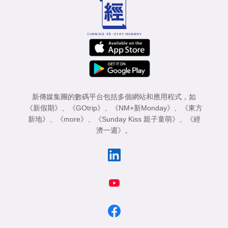
業
科
技
職
場
新傳媒集團的數碼平台包括多個網站和應用程式，如
生
《新假期》
、
《GOtrip》
、
《NM+新Monday》
、
《東方
活
新地》
、
《more》
、
《Sunday Kiss 親子童萌》
、
《經
濟一週》
。
時
事
專
欄
訂
閱