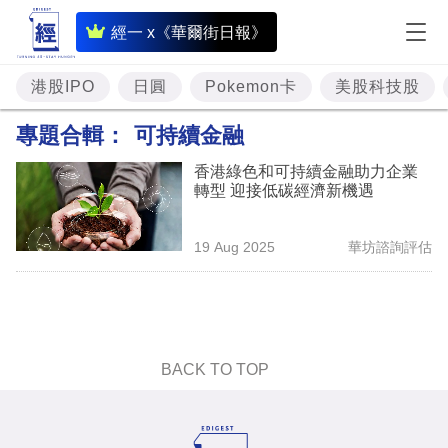
即
經一 x《華爾街日報》
時
財
港股IPO
日圓
Pokemon卡
美股科技股
經
專題合輯：
可持續金融
專
香港綠色和可持續金融助力企業
題
轉型 迎接低碳經濟新機遇
投
19 Aug 2025
華坊諮詢評估
資
樓
市
理
BACK TO TOP
財
商