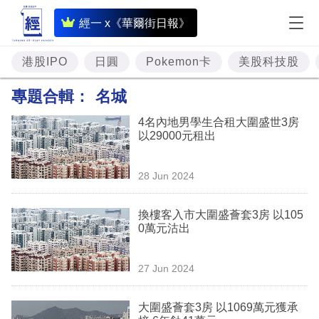
即
經一 x《華爾街日報》
時
財
港股IPO
日圓
Pokemon卡
美股科技股
經
專題合輯：
名城
專
4名內地男學生合租大圍盛世3房
題
以29000元租出
投
28 Jun 2024
資
樓
換樓客入市大圍盛薈套3房 以105
0萬元沽出
市
理
27 Jun 2024
財
大圍盛薈套3房 以1069萬元獲承
商