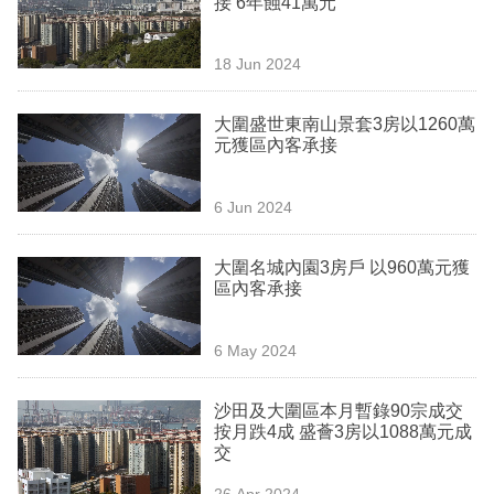
接 6年蝕41萬元
業
科
18 Jun 2024
技
大圍盛世東南山景套3房以1260萬
職
元獲區內客承接
場
6 Jun 2024
生
活
大圍名城內園3房戶 以960萬元獲
區內客承接
時
事
6 May 2024
專
欄
沙田及大圍區本月暫錄90宗成交
按月跌4成 盛薈3房以1088萬元成
訂
交
閱
26 Apr 2024