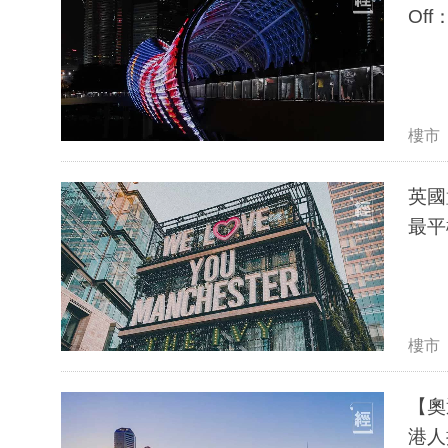
Of
樓市
英國
最平
樓市
【奧
港人