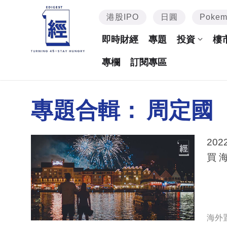
港股IPO
日圓
Poke
即時財經
專題
投資
樓
專欄
訂閱專區
專題合輯：
周定國
20
買 
海外