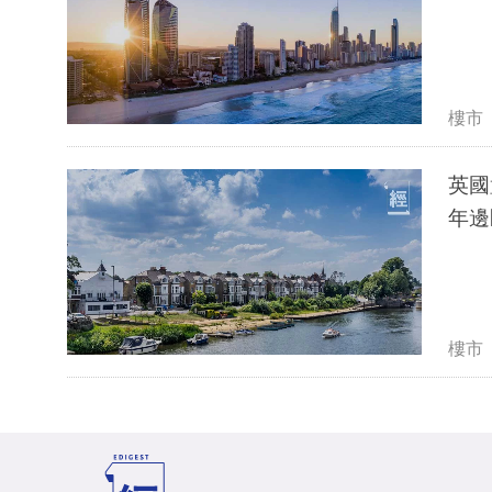
樓市
英國
年邊
樓市