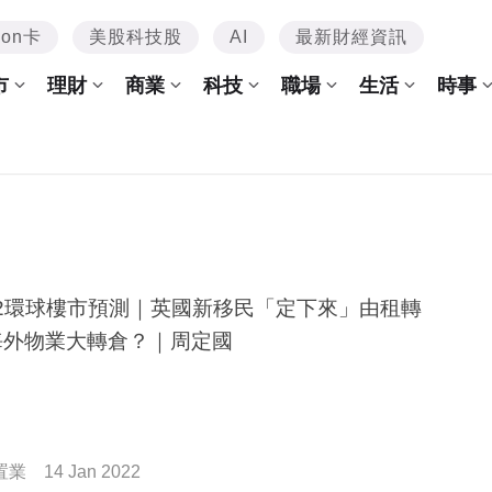
mon卡
美股科技股
AI
最新財經資訊
市
理財
商業
科技
職場
生活
時事
22環球樓市預測｜英國新移民「定下來」由租轉
海外物業大轉倉？｜周定國
置業
14 Jan 2022