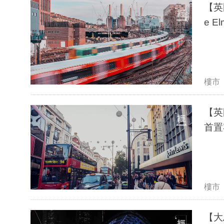
【英
e 
樓市
【英
首置
樓市
【大