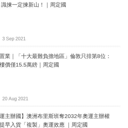
f：識揀一定揀新山！｜周定國
3 Sep 2021
置業｜「十大最難負擔地區」倫敦只排第8位：
樓價僅15.5萬鎊｜周定國
20 Aug 2021
運主辦國】澳洲布里斯班奪2032年奧運主辦權
提早入貨「複製」奧運效應 ｜周定國