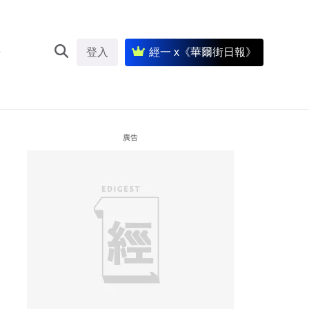
登入
經一 x《華爾街日報》
廣告