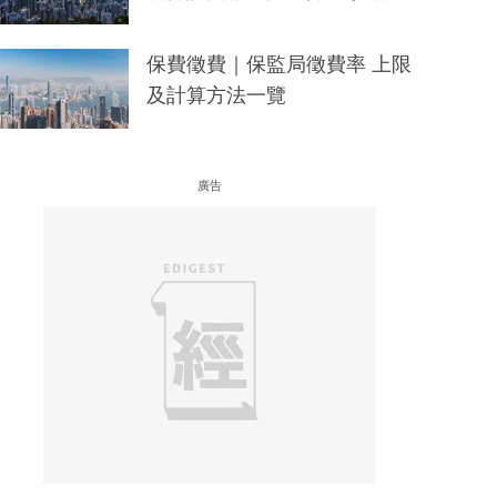
保費徵費｜保監局徵費率 上限
及計算方法一覽
廣告