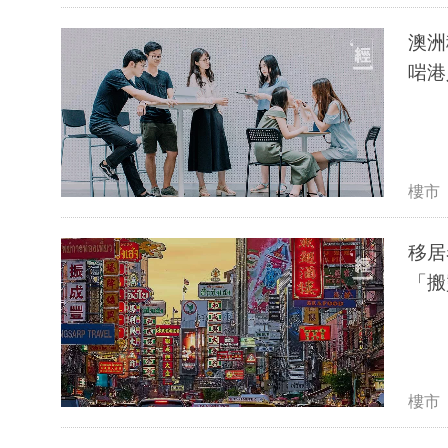
澳洲
啱港
樓市
移居
「搬
樓市