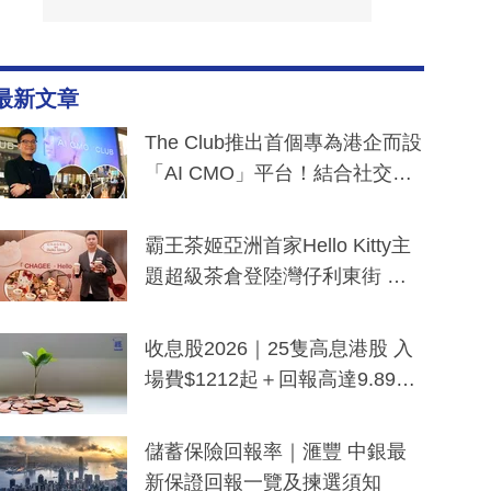
最新文章
The Club推出首個專為港企而設
「AI CMO」平台！結合社交聆
聽與廣東話大模型 助中小企數
分鐘生成「貼地」宣傳短片
霸王茶姬亞洲首家Hello Kitty主
題超級茶倉登陸灣仔利東街 推
出首創「伯爵紅茶色」Hello Kitt
y及香港限定特調系列
收息股2026｜25隻高息港股 入
場費$1212起＋回報高達9.89
厘！持續更新
儲蓄保險回報率｜滙豐 中銀最
新保證回報一覽及揀選須知