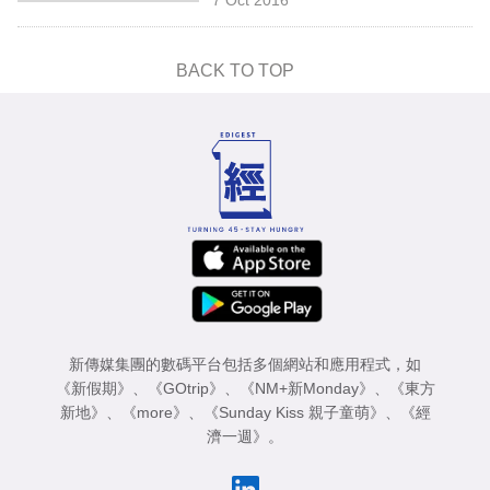
專
區
BACK TO TOP
新傳媒集團的數碼平台包括多個網站和應用程式，如
《新假期》
、
《GOtrip》
、
《NM+新Monday》
、
《東方
新地》
、
《more》
、
《Sunday Kiss 親子童萌》
、
《經
濟一週》
。