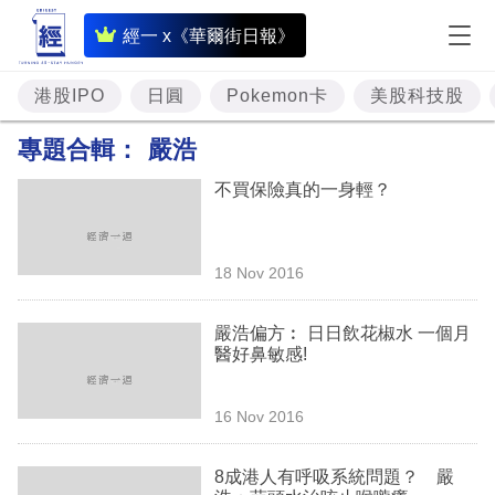
即
經一 x《華爾街日報》
時
財
港股IPO
日圓
Pokemon卡
美股科技股
經
專題合輯：
嚴浩
專
不買保險真的一身輕？
題
投
18 Nov 2016
資
樓
嚴浩偏方︰ 日日飲花椒水 一個月
醫好鼻敏感!
市
理
16 Nov 2016
財
8成港人有呼吸系統問題？ 嚴
商