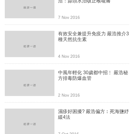
浩：蒜頭水治咳止喉嚨癢
業
科
7 Nov 2016
技
有效安全兼提升免疫力 嚴浩推介3
職
種天然抗生素
場
4 Nov 2016
生
活
中風年輕化 30歲都中招﹗ 嚴浩秘
方排毒防爆血管
時
事
2 Nov 2016
專
欄
濕疹好困擾? 嚴浩偏方︰死海鹽紓
緩4法
訂
閱
7 Oct 2016