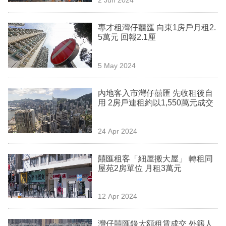
專
區
專才租灣仔囍匯 向東1房戶月租2.
5萬元 回報2.1厘
5 May 2024
內地客入市灣仔囍匯 先收租後自
用 2房戶連租約以1,550萬元成交
24 Apr 2024
囍匯租客「細屋搬大屋」 轉租同
屋苑2房單位 月租3萬元
12 Apr 2024
灣仔囍匯錄大額租賃成交 外籍人