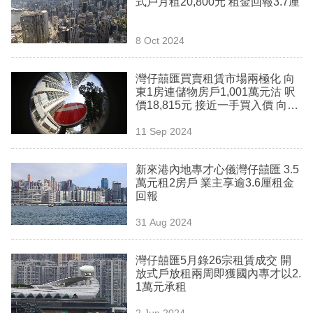
式戶月租20,800元 租金回報3.7厘
業
科
8 Oct 2024
技
灣仔囍匯買賣租賃市場兩極化 向
職
東1房連儲物房戶1,001萬元沽 呎
價18,815元 接近一手買入價 向南
場
2房戶月租4.4萬元 呎租79.7元 創
11 Sep 2024
屋苑近日新高
生
活
新來港內地專才心儀灣仔囍匯 3.5
萬元租2房戶 業主享逾3.6厘租金
時
回報
事
31 Aug 2024
專
欄
灣仔囍匯5月錄26宗租賃成交 開
放式戶放租兩周即獲國內專才以2.
訂
1萬元承租
閱
2 Jun 2024