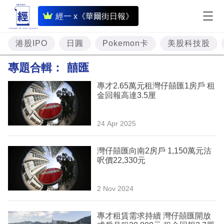
即
經一 x《華爾街日報》
時
財
港股IPO
日圓
Pokemon卡
美股科技股
經
專題合輯：
囍匯
專
專才2.65萬元租灣仔囍匯1房戶 租
題
金回報高達3.5厘
投
24 Apr 2025
資
樓
灣仔囍匯向南2房戶 1,150萬元沽
呎價22,330元
市
理
2 Nov 2024
財
專才租賃需求持續 灣仔囍匯開放
商