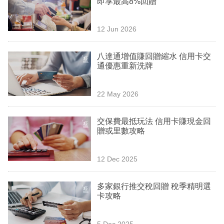
即享最高8%回贈
業
科
12 Jun 2026
技
八達通增值賺回贈縮水 信用卡交
職
通優惠重新洗牌
場
22 May 2026
生
活
交保費最抵玩法 信用卡賺現金回
贈或里數攻略
時
事
12 Dec 2025
專
欄
多家銀行推交稅回贈 稅季精明選
卡攻略
訂
閱
5 Dec 2025