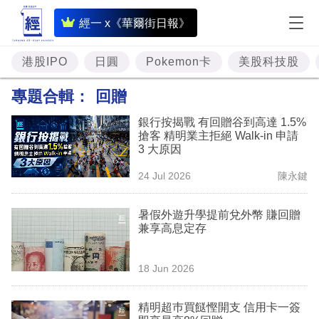
即
經一 x《華爾街日報》
時
財
港股IPO
日圓
Pokemon卡
美股科技股
經
專題合輯：
回贈
專
銀行按揭戰 有回贈谷到高達 1.5%
題
搶客 精明業主拒絕 Walk-in 申請
3 大原因
投
24 Jul 2026
陳永鍵
資
樓
暑假外遊升學提前兌外幣 賺回贈
兼享高息定存
市
理
18 Jun 2026
財
精明超巿買餸慳開支 信用卡一簽
商