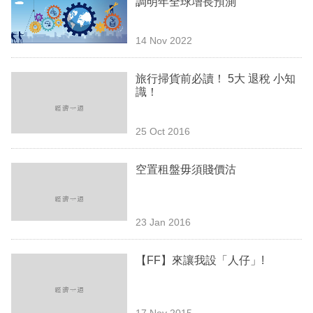
調明年全球增長預測
業
科
14 Nov 2022
技
旅行掃貨前必讀！ 5大 退稅 小知
職
識！
場
25 Oct 2016
生
活
空置租盤毋須賤價沽
時
事
23 Jan 2016
專
欄
【FF】來讓我設「人仔」!
訂
閱
17 Nov 2015