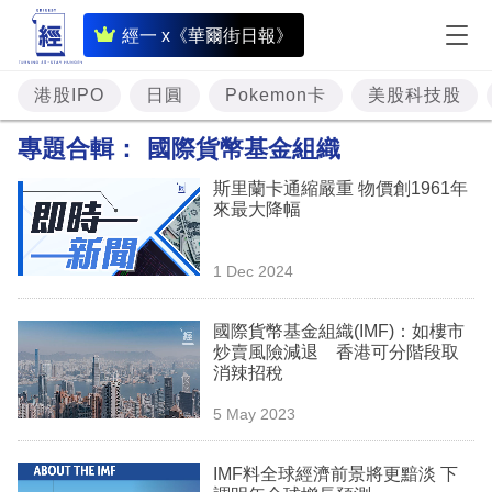
即
經一 x《華爾街日報》
時
財
港股IPO
日圓
Pokemon卡
美股科技股
經
專題合輯：
國際貨幣基金組織
專
斯里蘭卡通縮嚴重 物價創1961年
題
來最大降幅
投
1 Dec 2024
資
樓
國際貨幣基金組織(IMF)：如樓市
炒賣風險減退 香港可分階段取
市
消辣招稅
理
5 May 2023
財
IMF料全球經濟前景將更黯淡 下
商