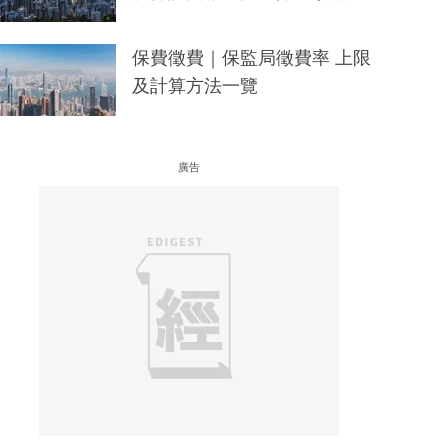
保費徵費｜保監局徵費率 上限
及計算方法一覽
廣告