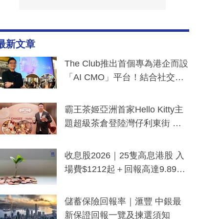
最新文章
The Club推出首個專為港企而設
「AI CMO」平台！結合社交聆
聽與廣東話大模型 助中小企數
分鐘生成「貼地」宣傳短片
霸王茶姬亞洲首家Hello Kitty主
題超級茶倉登陸灣仔利東街 推
出首創「伯爵紅茶色」Hello Kitt
y及香港限定特調系列
收息股2026｜25隻高息港股 入
場費$1212起＋回報高達9.89
厘！持續更新
儲蓄保險回報率｜滙豐 中銀最
新保證回報一覽及揀選須知