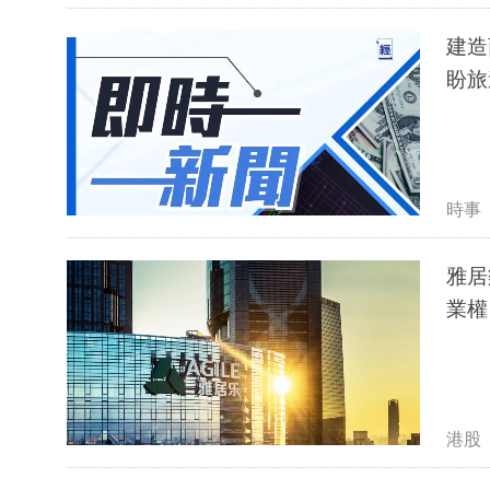
建造
盼旅
時事
雅居
業權
港股