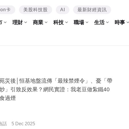
mon卡
美股科技股
AI
最新財經資訊
市
理財
商業
科技
職場
生活
時事
苑災後│恒基地盤流傳「最辣禁煙令」、憂「帶
炒」引致反效果？網民實證：我老豆做紮鐵40
食過煙
熱話
5 Dec 2025