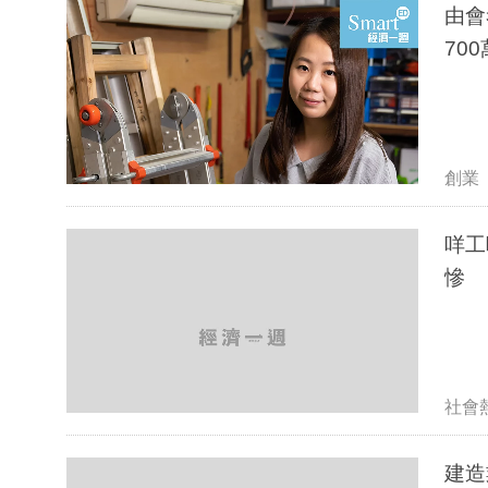
由會
700
創業
咩工
慘
社會
建造業年年加人工