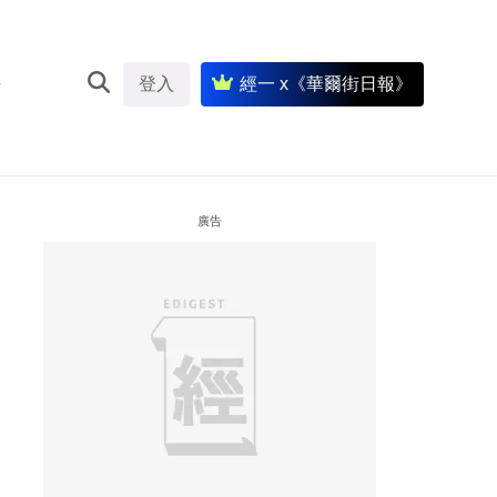
登入
經一 x《華爾街日報》
廣告