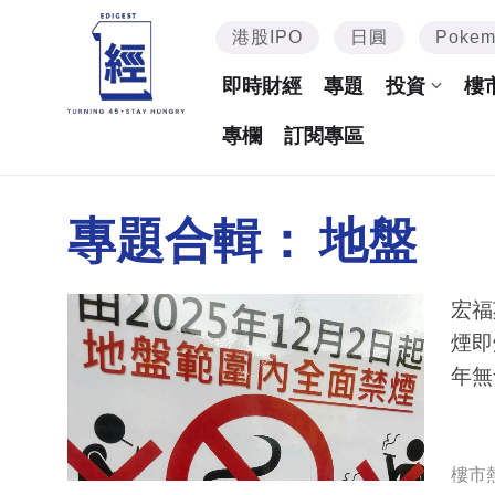
港股IPO
日圓
Poke
即時財經
專題
投資
樓
專欄
訂閱專區
專題合輯：
地盤
宏福
煙即
年無
樓市