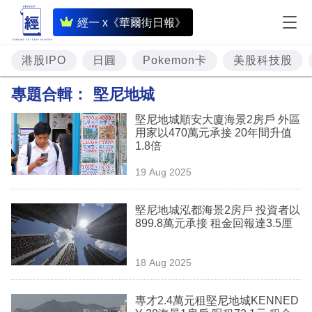
即
經一 x《華爾街日報》
時
財
港股IPO
日圓
Pokemon卡
美股科技股
經
專題合輯：
堅尼地城
專
堅尼地城順安大廈海景2房戶 外區
題
用家以470萬元承接 20年間升值
1.8倍
投
19 Aug 2025
資
樓
堅尼地城泓都海景2房戶 投資者以
899.8萬元承接 租金回報達3.5厘
市
理
18 Aug 2025
財
專才2.4萬元租堅尼地城KENNED
商