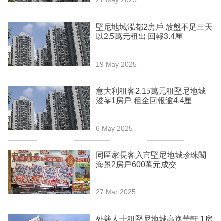
專
區
堅尼地城泓都2房戶 放盤不足三天
以2.5萬元租出 回報3.4厘
19 May 2025
意大利租客2.15萬元租堅尼地城
浚峯1房戶 租金回報逾4.4厘
6 May 2025
同區家長客入市堅尼地城珍珠閣
海景2房戶600萬元成交
27 Mar 2025
外籍人士租堅尼地城高逸華軒 1房