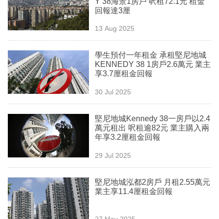
Y 38海景1房戶 呎租72.1元 租金
業
回報達3厘
科
13 Aug 2025
技
學生預付一年租金 承租堅尼地城
職
KENNEDY 38 1房戶2.6萬元 業主
享3.7厘租金回報
場
30 Jul 2025
生
活
堅尼地城Kennedy 38一房戶以2.4
萬元租出 呎租逾82元 業主購入兩
時
年享3.2厘租金回報
事
29 Jul 2025
專
欄
堅尼地城泓都2房戶 月租2.55萬元
業主享11.4厘租金回報
訂
閱
27 May 2025