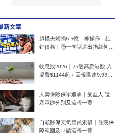
最新文章
超模夫婦捐5.5億「神操作」註
銷債務！憑一句話道出捐款初
衷：加州26萬人接獲免債通知、
一度被誤當詐騙手段
收息股2026｜25隻高息港股 入
場費$1144起＋回報高達9.93
厘！持續更新
人壽保險保單繼承｜受益人 遺
產承辦分別及流程一覽
自願醫保支氣管炎索償｜住院保
障範圍及申請流程一覽