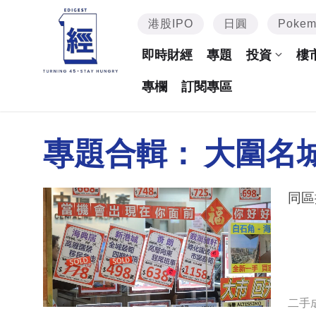
港股IPO
日圓
Poke
即時財經
專題
投資
樓
專欄
訂閱專區
專題合輯：
大圍名
同區
二手