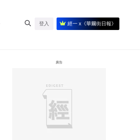
登入
經一 x《華爾街日報》
廣告