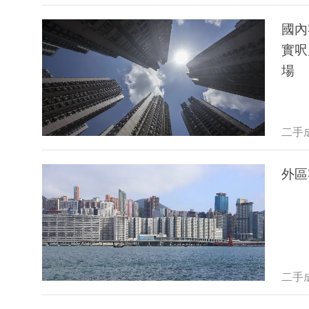
國內
實呎戶 較市價高約8% 原業主帳
場
二手
外區
二手