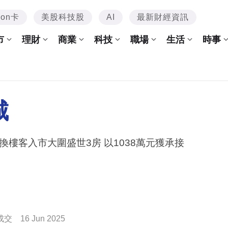
mon卡
美股科技股
AI
最新財經資訊
市
理財
商業
科技
職場
生活
時事
城
換樓客入市大圍盛世3房 以1038萬元獲承接
成交
16 Jun 2025