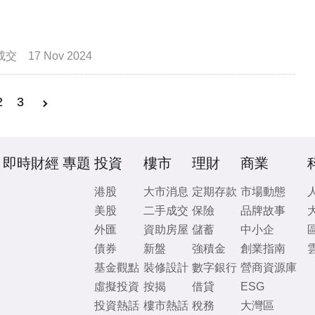
成交
17 Nov 2024
2
3
即時財經
專題
投資
樓市
理財
商業
港股
大市消息
定期存款
市場動態
美股
二手成交
保險
品牌故事
外匯
資助房屋
儲蓄
中小企
債券
新盤
強積金
創業指南
基金觀點
裝修設計
數字銀行
營商資源庫
虛擬投資
按揭
借貸
ESG
投資熱話
樓市熱話
稅務
大灣區