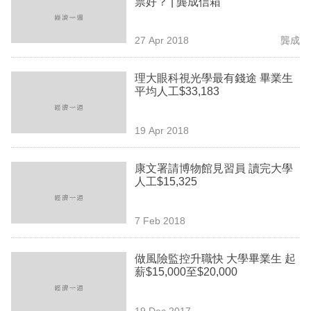
票好？ | 龔成信箱
業
科
27 Apr 2018
龔成
技
理大眼科視光學最有錢途 畢業生
職
平均人工$33,183
場
19 Apr 2018
生
活
康文署請博物館見習員 讀完大學
人工$15,325
時
事
7 Feb 2018
專
欄
做風險監控升職快 大學畢業生 起
薪$15,000至$20,000
訂
閱
19 Dec 2017