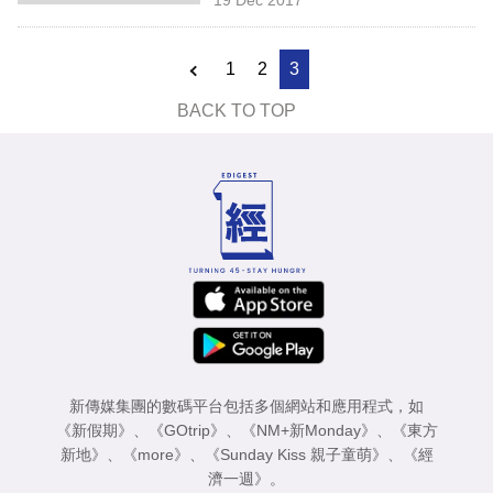
專
區
1
2
3
BACK TO TOP
新傳媒集團的數碼平台包括多個網站和應用程式，如
《新假期》
、
《GOtrip》
、
《NM+新Monday》
、
《東方
新地》
、
《more》
、
《Sunday Kiss 親子童萌》
、
《經
濟一週》
。