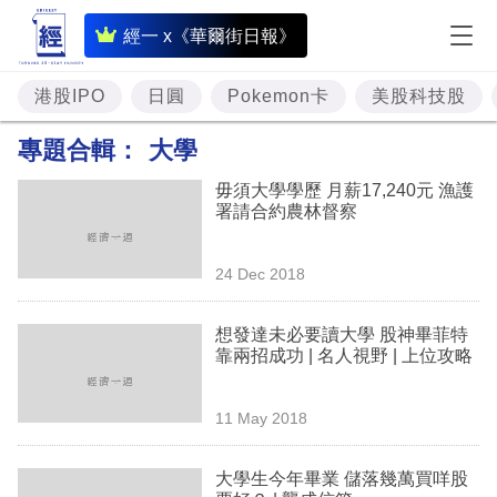
即
經一 x《華爾街日報》
時
財
港股IPO
日圓
Pokemon卡
美股科技股
經
專題合輯：
大學
專
毋須大學學歷 月薪17,240元 漁護
題
署請合約農林督察
投
24 Dec 2018
資
樓
想發達未必要讀大學 股神畢菲特
靠兩招成功 | 名人視野 | 上位攻略
市
理
11 May 2018
財
大學生今年畢業 儲落幾萬買咩股
商