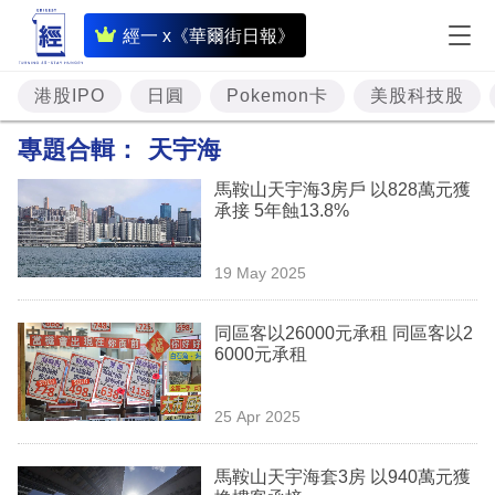
即
經一 x《華爾街日報》
時
財
港股IPO
日圓
Pokemon卡
美股科技股
經
專題合輯：
天宇海
專
馬鞍山天宇海3房戶 以828萬元獲
題
承接 5年蝕13.8%
投
19 May 2025
資
樓
同區客以26000元承租 同區客以2
6000元承租
市
理
25 Apr 2025
財
馬鞍山天宇海套3房 以940萬元獲
商