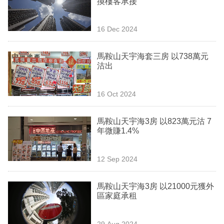
換樓客承接
業
科
16 Dec 2024
技
馬鞍山天宇海套三房 以738萬元
職
沽出
場
16 Oct 2024
生
活
馬鞍山天宇海3房 以823萬元沽 7
年微賺1.4%
時
事
12 Sep 2024
專
欄
馬鞍山天宇海3房 以21000元獲外
區家庭承租
訂
閱
29 Aug 2024