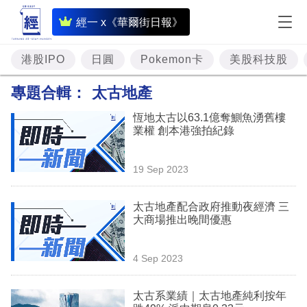
即
經一 x《華爾街日報》
時
財
港股IPO
日圓
Pokemon卡
美股科技股
經
專題合輯：
太古地產
專
恆地太古以63.1億奪鰂魚湧舊樓
題
業權 創本港強拍紀錄
投
19 Sep 2023
資
樓
太古地產配合政府推動夜經濟 三
大商場推出晚間優惠
市
理
4 Sep 2023
財
太古系業績｜太古地產純利按年
商