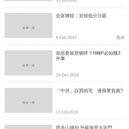
專
區
合富輝煌：宜候低分注吸
9 Feb 2017
龔成
加息要留意啲咩？H轉P必知嘅3
件事
19 Dec 2016
「中伏」誤買凶宅 邊個要負責?
13 Oct 2016
西半山璈珀 升級海景大宅門