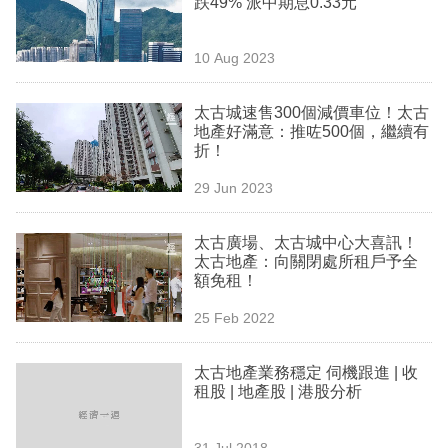
跌49% 派中期息0.33元
業
科
10 Aug 2023
技
太古城速售300個減價車位！太古
職
地產好滿意：推咗500個，繼續有
折！
場
29 Jun 2023
生
活
太古廣場、太古城中心大喜訊！
太古地產：向關閉處所租戶予全
時
額免租！
事
25 Feb 2022
專
欄
太古地產業務穩定 伺機跟進 | 收
租股 | 地產股 | 港股分析
訂
閱
31 Jul 2018