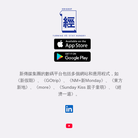
專
區
新傳媒集團的數碼平台包括多個網站和應用程式，如
《新假期》
、
《GOtrip》
、
《NM+新Monday》
、
《東方
新地》
、
《more》
、
《Sunday Kiss 親子童萌》
、
《經
濟一週》
。