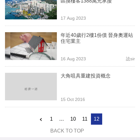
區換樓客1388萬元承接
業
科
17 Aug 2023
技
年近40歲行2樓1份債 晉身奧運站
職
住宅業主
場
16 Aug 2023
諗sir
生
活
大角咀具重建投資概念
時
事
15 Oct 2016
專
欄
1
…
10
11
12
訂
BACK TO TOP
閱