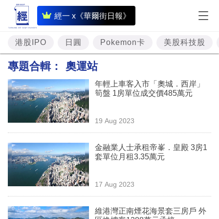
即
經一 x《華爾街日報》
時
財
港股IPO
日圓
Pokemon卡
美股科技股
經
專題合輯：
奧運站
專
年輕上車客入市「奧城．西岸」
題
筍盤 1房單位成交價485萬元
投
19 Aug 2023
資
樓
金融業人士承租帝峯．皇殿 3房1
套單位月租3.35萬元
市
理
17 Aug 2023
財
維港灣正南煙花海景套三房戶 外
商