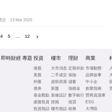
成交
13 Mar 2025
4
5
…
12
即時財經
專題
投資
樓市
理財
商業
港股
大市消息
定期存款
市場動態
美股
二手成交
保險
品牌故事
外匯
資助房屋
儲蓄
中小企
債券
新盤
強積金
創業指南
基金觀點
裝修設計
數字銀行
營商資源庫
虛擬投資
按揭
借貸
ESG
投資熱話
樓市熱話
稅務
大灣區