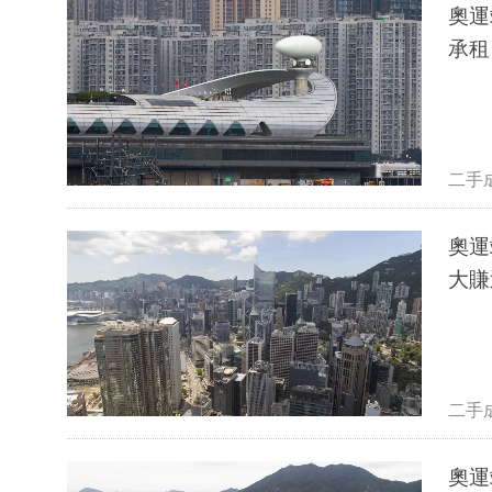
奧運
承租
二手
奧運
大賺
二手
奧運