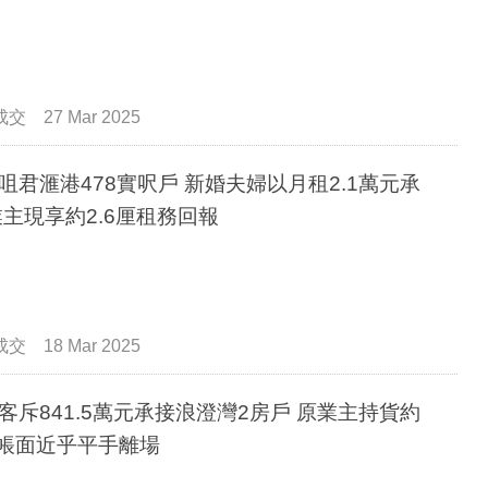
成交
27 Mar 2025
港478實呎戶 新婚夫婦以月租2.1萬元承
業主現享約2.6厘租務回報
成交
18 Mar 2025
客斥841.5萬元承接浪澄灣2房戶 原業主持貨約
 帳面近乎平手離場