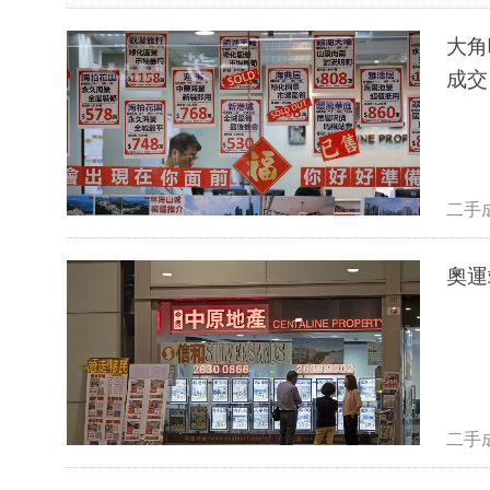
大角
成交
二手
奧運
二手