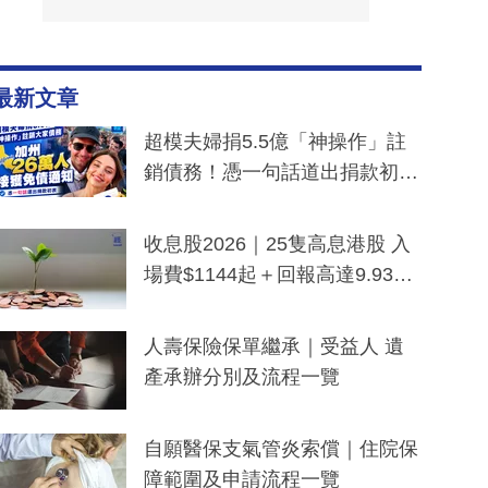
最新文章
超模夫婦捐5.5億「神操作」註
銷債務！憑一句話道出捐款初
衷：加州26萬人接獲免債通知、
一度被誤當詐騙手段
收息股2026｜25隻高息港股 入
場費$1144起＋回報高達9.93
厘！持續更新
人壽保險保單繼承｜受益人 遺
產承辦分別及流程一覽
自願醫保支氣管炎索償｜住院保
障範圍及申請流程一覽