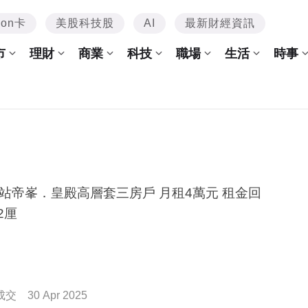
mon卡
美股科技股
AI
最新財經資訊
市
理財
商業
科技
職場
生活
時事
站帝峯．皇殿高層套三房戶 月租4萬元 租金回
2厘
成交
30 Apr 2025