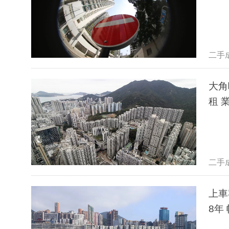
二手
大角咀君滙
租 
二手
上車
8年