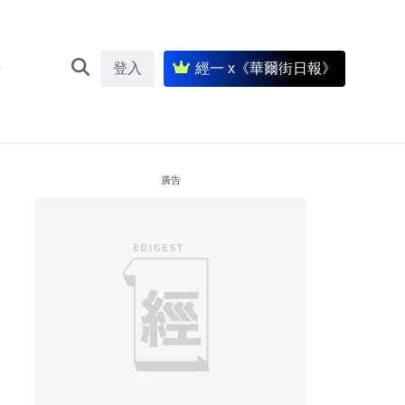
登入
經一 x《華爾街日報》
廣告