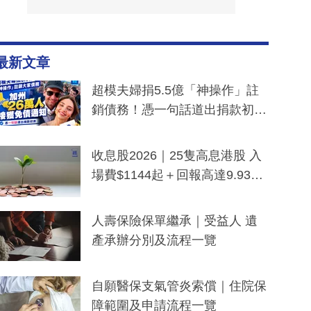
最新文章
超模夫婦捐5.5億「神操作」註
銷債務！憑一句話道出捐款初
衷：加州26萬人接獲免債通知、
一度被誤當詐騙手段
收息股2026｜25隻高息港股 入
場費$1144起＋回報高達9.93
厘！持續更新
人壽保險保單繼承｜受益人 遺
產承辦分別及流程一覽
自願醫保支氣管炎索償｜住院保
障範圍及申請流程一覽