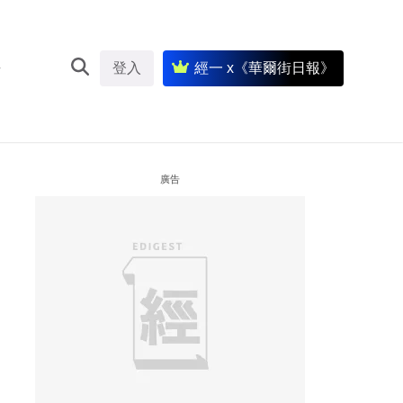
登入
經一 x《華爾街日報》
廣告