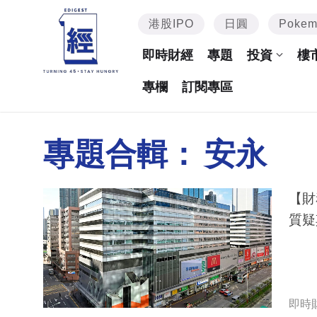
港股IPO
日圓
Poke
即時財經
專題
投資
樓
專欄
訂閱專區
專題合輯：
安永
【財
質疑
即時