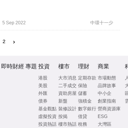
5 Sep 2022
中環十一少
2
即時財經
專題
投資
樓市
理財
商業
港股
大市消息
定期存款
市場動態
美股
二手成交
保險
品牌故事
外匯
資助房屋
儲蓄
中小企
債券
新盤
強積金
創業指南
基金觀點
裝修設計
數字銀行
營商資源庫
虛擬投資
按揭
借貸
ESG
投資熱話
樓市熱話
稅務
大灣區