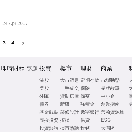
24 Apr 2017
3
4
即時財經
專題
投資
樓市
理財
商業
港股
大市消息
定期存款
市場動態
美股
二手成交
保險
品牌故事
外匯
資助房屋
儲蓄
中小企
債券
新盤
強積金
創業指南
基金觀點
裝修設計
數字銀行
營商資源庫
虛擬投資
按揭
借貸
ESG
投資熱話
樓市熱話
稅務
大灣區