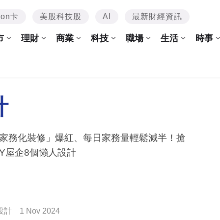
mon卡
美股科技股
AI
最新財經資訊
市
理財
商業
科技
職場
生活
時事
計
家務化裝修」爆紅、每日家務量輕鬆減半！搶
IY屋企8個懶人設計
設計
1 Nov 2024