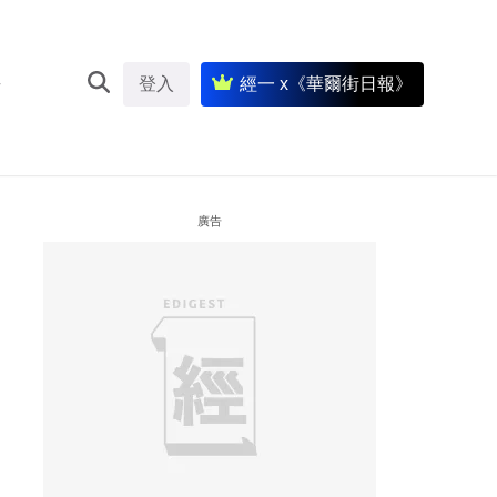
登入
經一 x《華爾街日報》
廣告