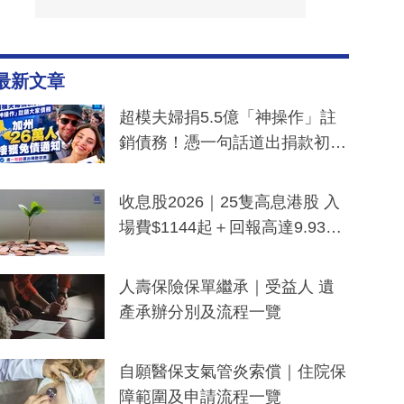
最新文章
超模夫婦捐5.5億「神操作」註
銷債務！憑一句話道出捐款初
衷：加州26萬人接獲免債通知、
一度被誤當詐騙手段
收息股2026｜25隻高息港股 入
場費$1144起＋回報高達9.93
厘！持續更新
人壽保險保單繼承｜受益人 遺
產承辦分別及流程一覽
自願醫保支氣管炎索償｜住院保
障範圍及申請流程一覽