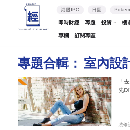
港股IPO
日圓
Poke
即時財經
專題
投資
樓
專欄
訂閱專區
專題合輯：
室內設
「去
先D
裝修