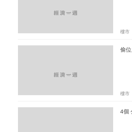
樓市
偷位
樓市
4個