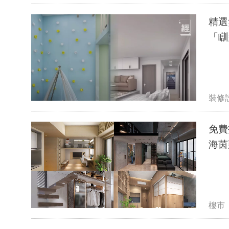
精選
「瞓
裝修
免費投
海茵
樓市