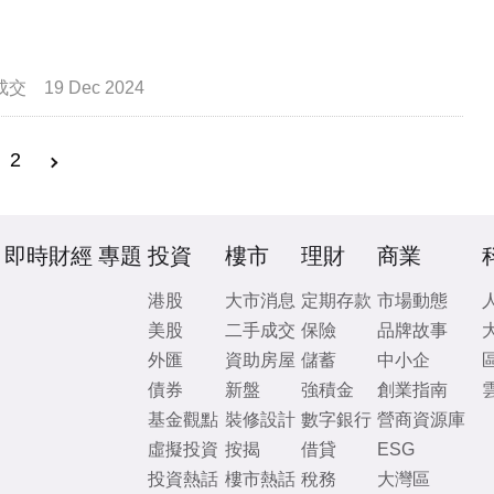
成交
19 Dec 2024
2
即時財經
專題
投資
樓市
理財
商業
港股
大市消息
定期存款
市場動態
美股
二手成交
保險
品牌故事
外匯
資助房屋
儲蓄
中小企
債券
新盤
強積金
創業指南
基金觀點
裝修設計
數字銀行
營商資源庫
虛擬投資
按揭
借貸
ESG
投資熱話
樓市熱話
稅務
大灣區