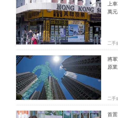
上車
萬元
二手
將軍澳藍
原業
二手
首置