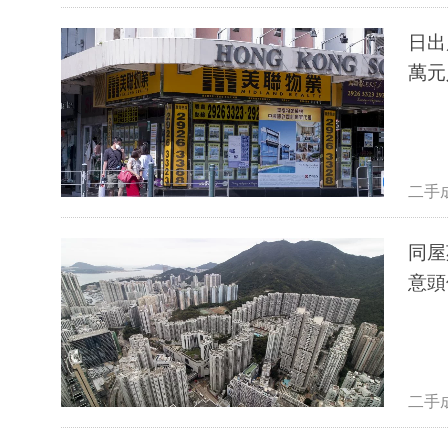
日出
萬元
二手
同屋
意頭
二手