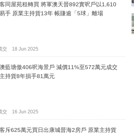
客同屋苑租轉買 將軍澳天晉892實呎戶以1,610
易手 原業主持貨13年 帳賺逾「5球」離場
成交
18 Jun 2025
塘傲406呎海景戶 減價11%至572萬元成交
主持貨8年損手81萬元
成交
16 Jun 2025
客斥625萬元買日出康城晉海2房戶 原業主持貨