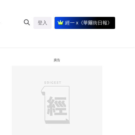
登入
經一 x《華爾街日報》
廣告