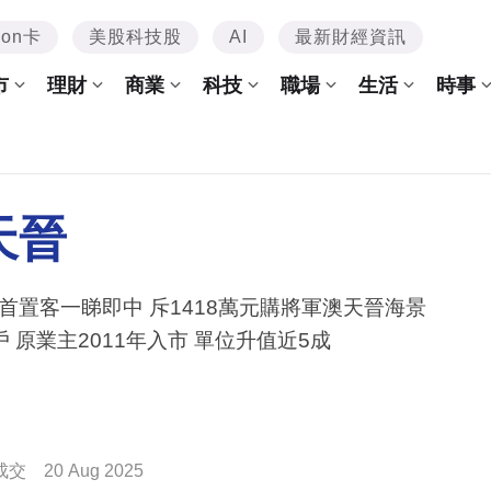
mon卡
美股科技股
AI
最新財經資訊
市
理財
商業
科技
職場
生活
時事
天晉
一睇即中 斥1418萬元購將軍澳天晉海景
3房戶 原業主2011年入市 單位升值近5成
成交
20 Aug 2025