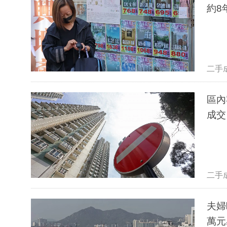
約8
二手
區內
二手
夫婦睇樓2
萬元