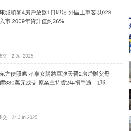
康城領峯4房戶放盤1日即沽 外區上車客以928
入市 2009年貨升值約36%
成交
2 Jul 2025
苑方便照應 孝順女購將軍澳天晉2房戶贈父母
價880萬元成交 原業主持貨2年損手逾「1球」
成交
24 Jun 2025