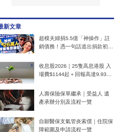
最新文章
超模夫婦捐5.5億「神操作」註
銷債務！憑一句話道出捐款初
衷：加州26萬人接獲免債通知、
一度被誤當詐騙手段
收息股2026｜25隻高息港股 入
場費$1144起＋回報高達9.93
厘！持續更新
人壽保險保單繼承｜受益人 遺
產承辦分別及流程一覽
自願醫保支氣管炎索償｜住院保
障範圍及申請流程一覽