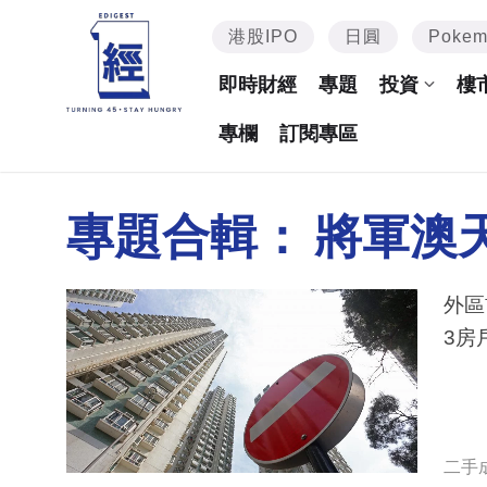
港股IPO
日圓
Poke
即時財經
專題
投資
樓
專欄
訂閱專區
專題合輯：
將軍澳
外區首置客
二手