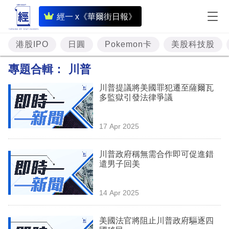
即
經一 x《華爾街日報》
時
財
港股IPO
日圓
Pokemon卡
美股科技股
經
專題合輯：
川普
專
川普提議將美國罪犯遷至薩爾瓦
題
多監獄引發法律爭議
投
17 Apr 2025
資
樓
川普政府稱無需合作即可促進錯
遣男子回美
市
理
14 Apr 2025
財
美國法官將阻止川普政府驅逐四
商