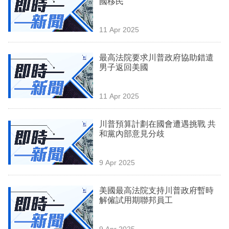
國移民
業
科
11 Apr 2025
技
最高法院要求川普政府協助錯遣
職
男子返回美國
場
11 Apr 2025
生
活
川普預算計劃在國會遭遇挑戰 共
和黨內部意見分歧
時
事
9 Apr 2025
專
欄
美國最高法院支持川普政府暫時
解僱試用期聯邦員工
訂
閱
9 Apr 2025