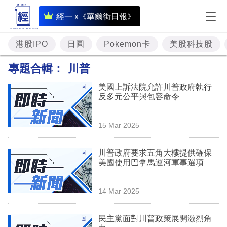
即
經一 x《華爾街日報》
時
財
港股IPO
日圓
Pokemon卡
美股科技股
經
專題合輯：
川普
專
美國上訴法院允許川普政府執行
題
反多元公平與包容命令
投
15 Mar 2025
資
樓
川普政府要求五角大樓提供確保
美國使用巴拿馬運河軍事選項
市
理
14 Mar 2025
財
民主黨面對川普政策展開激烈角
商