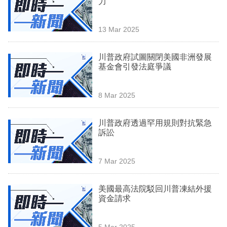
力
業
科
13 Mar 2025
技
川普政府試圖關閉美國非洲發展
職
基金會引發法庭爭議
場
8 Mar 2025
生
活
川普政府透過罕用規則對抗緊急
訴訟
時
事
7 Mar 2025
專
欄
美國最高法院駁回川普凍結外援
資金請求
訂
閱
5 Mar 2025