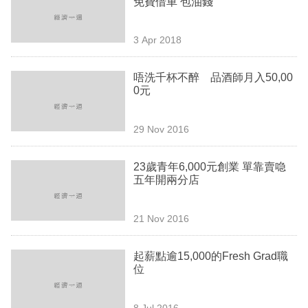
免費借車 包油錢
業
科
3 Apr 2018
技
唔洗千杯不醉 品酒師月入50,00
職
0元
場
29 Nov 2016
生
活
23歲青年6,000元創業 單靠賣喼
五年開兩分店
時
事
21 Nov 2016
專
欄
起薪點逾15,000的Fresh Grad職
位
訂
閱
8 Jul 2016