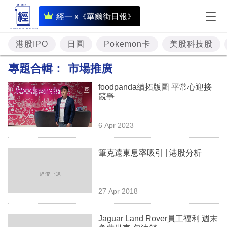
即
經一 x《華爾街日報》
時
財
港股IPO
日圓
Pokemon卡
美股科技股
經
專題合輯：
市場推廣
專
foodpanda續拓版圖 平常心迎接
題
競爭
投
6 Apr 2023
資
樓
筆克遠東息率吸引 | 港股分析
市
理
27 Apr 2018
財
Jaguar Land Rover員工福利 週末
商