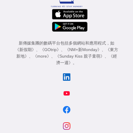
新傳媒集團的數碼平台包括多個網站和應用程式，如
《新假期》
、
《GOtrip》
、
《NM+新Monday》
、
《東方
新地》
、
《more》
、
《Sunday Kiss 親子童萌》
、
《經
濟一週》
。