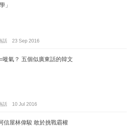
學」
熱話
23 Sep 2016
=嘥氣？ 五個似廣東話的韓文
熱話
10 Jul 2016
9阿信屋林偉駿 敢於挑戰霸權