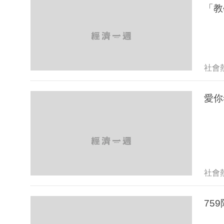
「教
社會
愛你
社會
75