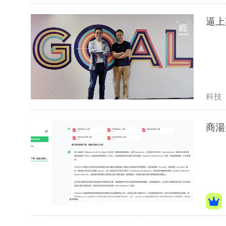
逼上
科技
商湯