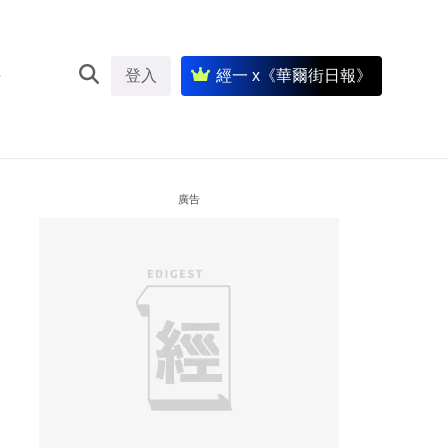
登入
經一 x《華爾街日報》
廣告