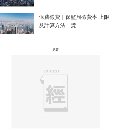
保費徵費｜保監局徵費率 上限
及計算方法一覽
廣告