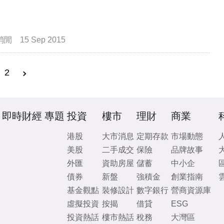
消閒
15 Sep 2015
2
即時財經
專題
投資
樓市
理財
商業
港股
大市消息
定期存款
市場動態
美股
二手成交
保險
品牌故事
外匯
資助房屋
儲蓄
中小企
債券
新盤
強積金
創業指南
基金觀點
裝修設計
數字銀行
營商資源庫
虛擬投資
按揭
借貸
ESG
投資熱話
樓市熱話
稅務
大灣區