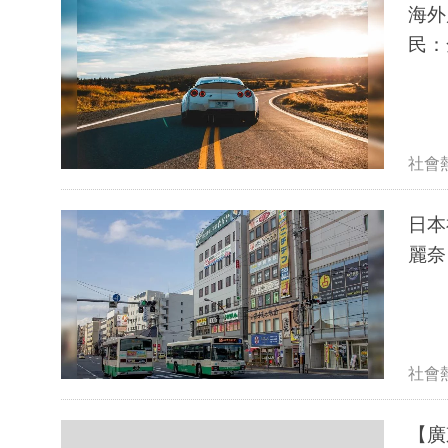
海外
民：
社會
日本
麗奈
社會
【廣