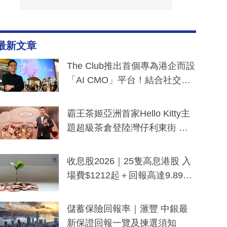
最新文章
The Club推出首個專為港企而設
「AI CMO」平台！結合社交聆
聽與廣東話大模型 助中小企數
分鐘生成「貼地」宣傳短片
霸王茶姬亞洲首家Hello Kitty主
題超級茶倉登陸灣仔利東街 推
出首創「伯爵紅茶色」Hello Kitt
y及香港限定特調系列
收息股2026｜25隻高息港股 入
場費$1212起＋回報高達9.89
厘！持續更新
儲蓄保險回報率｜滙豐 中銀最
新保證回報一覽及揀選須知