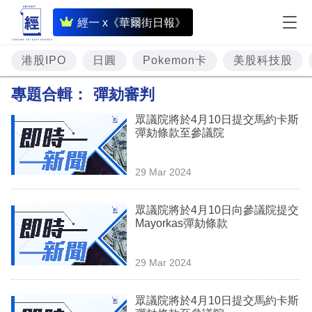
即
經一 x《華爾街日報》
時
財
港股IPO
日圓
Pokemon卡
美股科技股
經
專題合輯：
彈劾審判
專
眾議院將於4月10日提交馬約卡斯
題
彈劾條款至參議院
投
29 Mar 2024
資
樓
眾議院將於4月10日向參議院提交
Mayorkas彈劾條款
市
理
29 Mar 2024
財
眾議院將於4月10日提交馬約卡斯
商