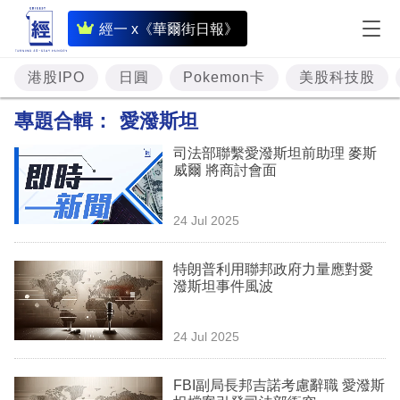
即
經一 x《華爾街日報》
時
財
港股IPO
日圓
Pokemon卡
美股科技股
經
專題合輯：
愛潑斯坦
專
司法部聯繫愛潑斯坦前助理 麥斯
題
威爾 將商討會面
投
24 Jul 2025
資
樓
特朗普利用聯邦政府力量應對愛
潑斯坦事件風波
市
理
24 Jul 2025
財
FBI副局長邦吉諾考慮辭職 愛潑斯
商