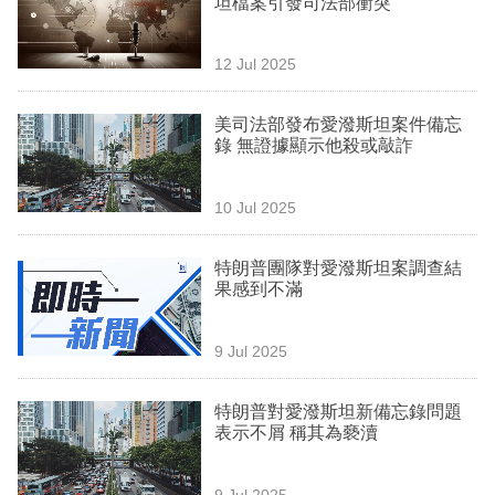
坦檔案引發司法部衝突
業
科
12 Jul 2025
技
美司法部發布愛潑斯坦案件備忘
職
錄 無證據顯示他殺或敲詐
場
10 Jul 2025
生
活
特朗普團隊對愛潑斯坦案調查結
果感到不滿
時
事
9 Jul 2025
專
欄
特朗普對愛潑斯坦新備忘錄問題
表示不屑 稱其為褻瀆
訂
閱
9 Jul 2025