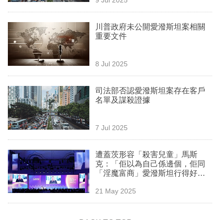
專
區
川普政府未公開愛潑斯坦案相關
重要文件
8 Jul 2025
司法部否認愛潑斯坦案存在客戶
名單及謀殺證據
7 Jul 2025
遭蓋茨形容「殺害兒童」馬斯
克：「佢以為自己係邊個，佢同
「淫魔富商」愛潑斯坦行得好
埋」
21 May 2025