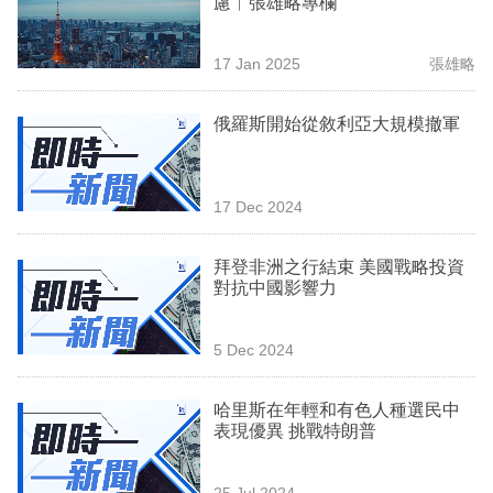
慮︳張雄略專欄
業
科
17 Jan 2025
張雄略
技
俄羅斯開始從敘利亞大規模撤軍
職
場
17 Dec 2024
生
活
拜登非洲之行結束 美國戰略投資
對抗中國影響力
時
事
5 Dec 2024
專
欄
哈里斯在年輕和有色人種選民中
表現優異 挑戰特朗普
訂
閱
25 Jul 2024