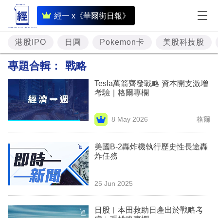
即
經一 x《華爾街日報》
時
財
港股IPO
日圓
Pokemon卡
美股科技股
經
專題合輯：
戰略
專
Tesla萬箭齊發戰略 資本開支激增
題
考驗｜格爾專欄
投
8 May 2026
格爾
資
樓
美國B-2轟炸機執行歷史性長途轟
炸任務
市
理
25 Jun 2025
財
日股︳本田救助日產出於戰略考
商