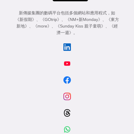
新傳媒集團的數碼平台包括多個網站和應用程式，如
《新假期》
、
《GOtrip》
、
《NM+新Monday》
、
《東方
新地》
、
《more》
、
《Sunday Kiss 親子童萌》
、
《經
濟一週》
。