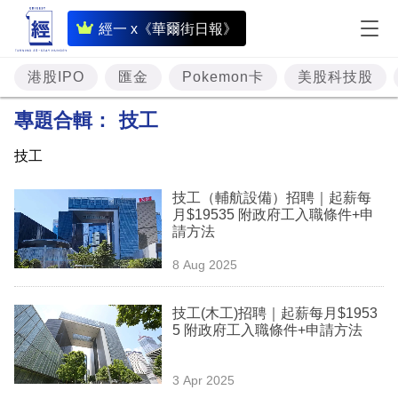
即
經一 x《華爾街日報》
時
財
港股IPO
匯金
Pokemon卡
美股科技股
經
專題合輯：
技工
專
技工
題
技工（輔航設備）招聘｜起薪每
投
月$19535 附政府工入職條件+申
資
請方法
樓
8 Aug 2025
市
技工(木工)招聘｜起薪每月$1953
理
5 附政府工入職條件+申請方法
財
3 Apr 2025
商