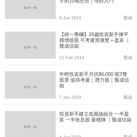
手的10個忠告｜理財入門
業
科
6 Jun 2019
龔成
技
【經一專欄】26歲投資新手揀平
職
穩增值股 可考慮買滙豐＋盈富 ｜
龔成信箱
場
21 Feb 2019
龔成
生
活
年輕投資新手月供$6,000 呢3隻
股票 值得考慮｜潛力股｜龔成信
時
箱
事
7 Jan 2019
龔成
專
欄
投資新手建立低風險組合 一半盈
富 一半收息股 最穩陣 ｜龔成信箱
訂
閱
4 Jan 2019
龔成