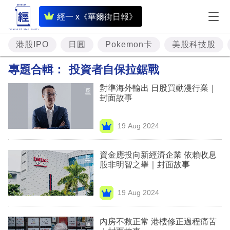
即
經一 x《華爾街日報》
時
財
港股IPO
日圓
Pokemon卡
美股科技股
經
專題合輯：
投資者自保拉鋸戰
專
對準海外輸出 日股買動漫行業｜
題
封面故事
投
19 Aug 2024
資
樓
資金應投向新經濟企業 依賴收息
股非明智之舉｜封面故事
市
理
19 Aug 2024
財
內房不救正常 港樓修正過程痛苦
商