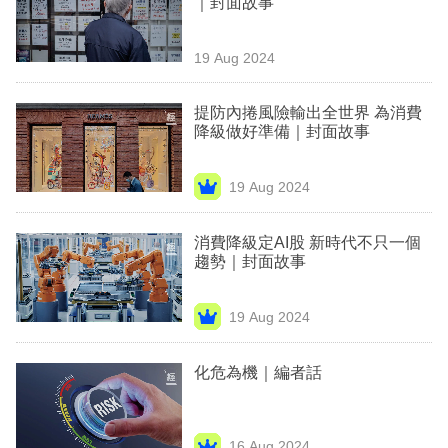
｜封面故事
業
科
19 Aug 2024
技
提防內捲風險輸出全世界 為消費
職
降級做好準備｜封面故事
場
19 Aug 2024
生
活
消費降級定AI股 新時代不只一個
趨勢｜封面故事
時
事
19 Aug 2024
專
欄
化危為機｜編者話
訂
閱
16 Aug 2024