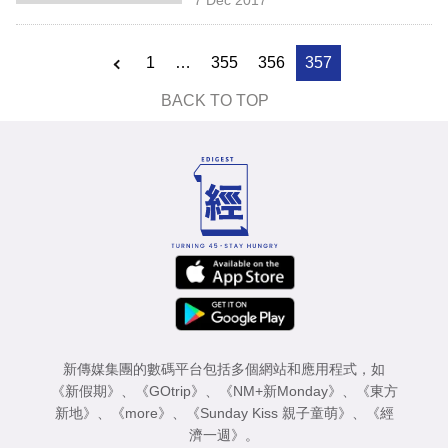
專
區
1
…
355
356
357
BACK TO TOP
新傳媒集團的數碼平台包括多個網站和應用程式，如
《新假期》
、
《GOtrip》
、
《NM+新Monday》
、
《東方
新地》
、
《more》
、
《Sunday Kiss 親子童萌》
、
《經
濟一週》
。