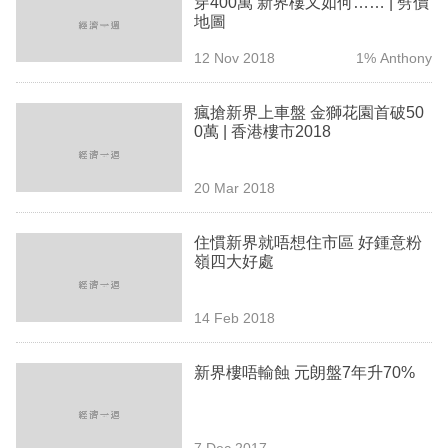
穿400萬 新界樓又如何…… | 劈價
業
地圖
科
12 Nov 2018
1% Anthony
技
瘋搶新界上車盤 金獅花園首破50
職
0萬 | 香港樓市2018
場
20 Mar 2018
生
活
住慣新界就唔想住市區 好鍾意粉
嶺四大好處
時
事
14 Feb 2018
專
欄
新界樓唔輸蝕 元朗盤7年升70%
訂
閱
7 Dec 2017