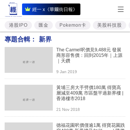
即
經一 x《華爾街日報》
時
財
港股IPO
匯金
Pokemon卡
美股科技股
經
專題合輯：
新界
專
The Carmel呎價見9,488元 發展
題
商形容售價：回到2015年｜上源
｜天鑽
投
9 Jan 2019
資
樓
黃埔三房大手劈價180萬 得寶高
層減至409萬 市區盤平過新界樓 |
市
香港樓市2018
理
21 Nov 2018
財
德福花園呎價僅逾1萬 得寶花園跌
商