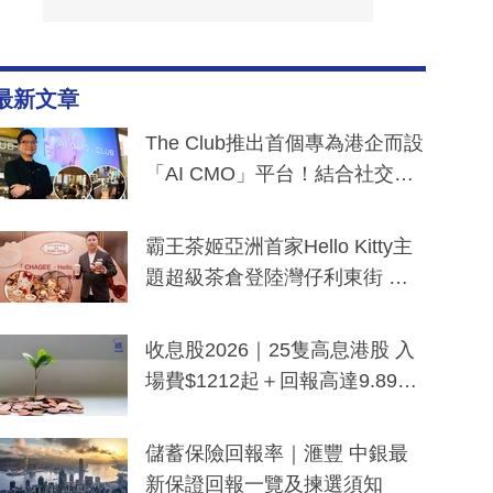
最新文章
The Club推出首個專為港企而設
「AI CMO」平台！結合社交聆
聽與廣東話大模型 助中小企數
分鐘生成「貼地」宣傳短片
霸王茶姬亞洲首家Hello Kitty主
題超級茶倉登陸灣仔利東街 推
出首創「伯爵紅茶色」Hello Kitt
y及香港限定特調系列
收息股2026｜25隻高息港股 入
場費$1212起＋回報高達9.89
厘！持續更新
儲蓄保險回報率｜滙豐 中銀最
新保證回報一覽及揀選須知