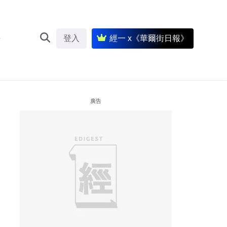
登入
經一 x《華爾街日報》
廣告