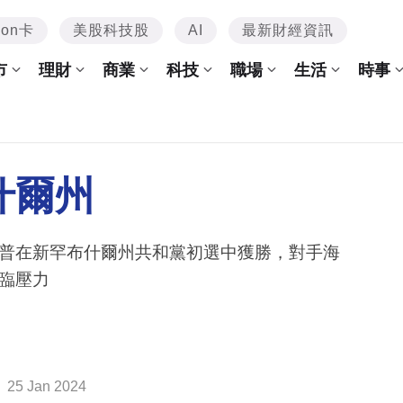
mon卡
美股科技股
AI
最新財經資訊
市
理財
商業
科技
職場
生活
時事
什爾州
普在新罕布什爾州共和黨初選中獲勝，對手海
臨壓力
25 Jan 2024