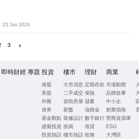
23 Jan 2024
2
3
即時財經
專題
投資
樓市
理財
商業
港股
大市消息
定期存款
市場動態
美股
二手成交
保險
品牌故事
外匯
資助房屋
儲蓄
中小企
債券
新盤
強積金
創業指南
基金觀點
裝修設計
數字銀行
營商資源庫
虛擬投資
按揭
借貸
ESG
投資熱話
樓市熱話
稅務
大灣區