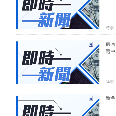
時事
前南
選中
時事
新罕