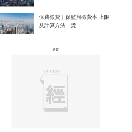
保費徵費｜保監局徵費率 上限
及計算方法一覽
廣告