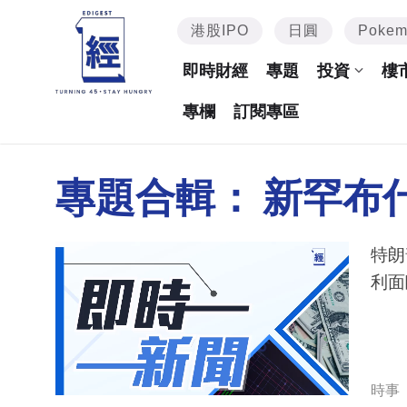
港股IPO
日圓
Poke
即時財經
專題
投資
樓
專欄
訂閱專區
專題合輯：
新罕布
特朗
利面
時事