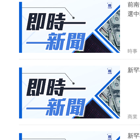
前南
選中
時事
新罕
商業
新罕