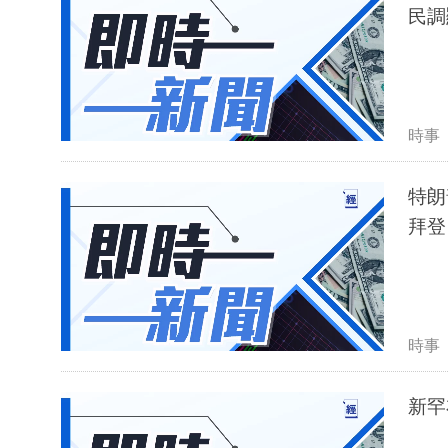
民調
時事
特朗
拜登
時事
新罕