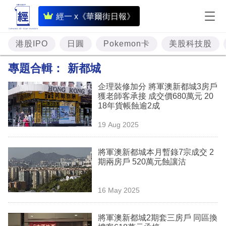
即
經一 x《華爾街日報》
時
財
港股IPO
日圓
Pokemon卡
美股科技股
經
專題合輯：
新都城
專
企理裝修加分 將軍澳新都城3房戶
題
獲老師客承接 成交價680萬元 20
18年貨帳蝕逾2成
投
19 Aug 2025
資
樓
將軍澳新都城本月暫錄7宗成交 2
期兩房戶 520萬元蝕讓沽
市
理
16 May 2025
財
將軍澳新都城2期套三房戶 同區換
商