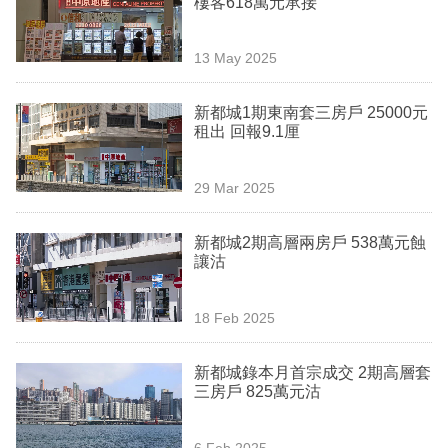
樓客618萬元承接
業
科
13 May 2025
技
新都城1期東南套三房戶 25000元
職
租出 回報9.1厘
場
29 Mar 2025
生
活
新都城2期高層兩房戶 538萬元蝕
讓沽
時
事
18 Feb 2025
專
欄
新都城錄本月首宗成交 2期高層套
三房戶 825萬元沽
訂
閱
6 Feb 2025