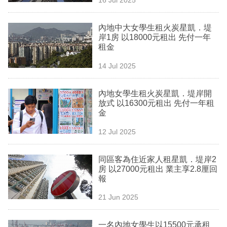
專
區
內地中大女學生租火炭星凱．堤
岸1房 以18000元租出 先付一年
租金
14 Jul 2025
內地女學生租火炭星凱．堤岸開
放式 以16300元租出 先付一年租
金
12 Jul 2025
同區客為住近家人租星凱．堤岸2
房 以27000元租出 業主享2.8厘回
報
21 Jun 2025
一名內地女學生以15500元承租