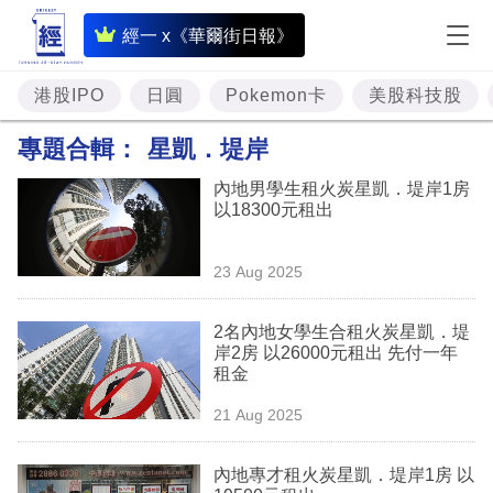
即
經一 x《華爾街日報》
時
財
港股IPO
日圓
Pokemon卡
美股科技股
經
專題合輯：
星凱．堤岸
專
內地男學生租火炭星凱．堤岸1房
題
以18300元租出
投
23 Aug 2025
資
樓
2名內地女學生合租火炭星凱．堤
岸2房 以26000元租出 先付一年
市
租金
理
21 Aug 2025
財
內地專才租火炭星凱．堤岸1房 以
商