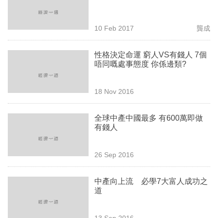
業
科
10 Feb 2017
龔成
技
性格決定命運 窮人VS有錢人 7個
職
唔同嘅處事態度 你係邊類?
場
18 Nov 2016
生
活
全球中產中國最多 有600萬即做
有錢人
時
事
26 Sep 2016
專
欄
中產向上流 必學7大富人成功之
道
訂
閱
13 Sep 2016