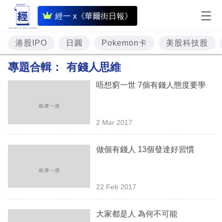
即
經一 x《華爾街日報》
時
財
港股IPO
日圓
Pokemon卡
美股科技股
經
專題合輯：
有錢人思維
專
唔想窮一世 7個有錢人態度要學
題
投
2 Mar 2017
資
樓
做個有錢人 13個發達好習慣
市
理
22 Feb 2017
財
大家都是人 為何不可能
商