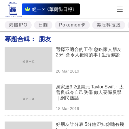
即
經一 x《華爾街日報》
時
財
港股IPO
日圓
Pokemon卡
美股科技股
經
專題合輯：
朋友
專
選擇不適合的工作 忽略家人朋友
題
25件會令人後悔的事 | 生活趣談
投
20 Mar 2019
資
樓
身家達3.2億美元 Taylor Swift：太
善良或令自己受傷 做人要識反擊
市
｜網民熱話
理
18 Mar 2019
財
好朋友計分表 5分鐘即知你哋有幾
商