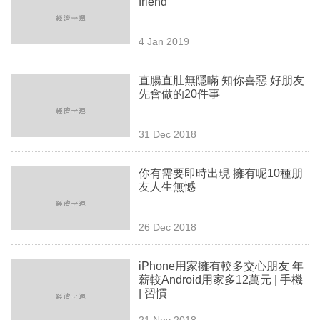
friend
業
科
4 Jan 2019
技
直腸直肚無隱瞞 知你喜惡 好朋友
職
先會做的20件事
場
31 Dec 2018
生
活
你有需要即時出現 擁有呢10種朋
友人生無憾
時
事
26 Dec 2018
專
欄
iPhone用家擁有較多交心朋友 年
薪較Android用家多12萬元 | 手機
訂
| 習慣
閱
21 Nov 2018