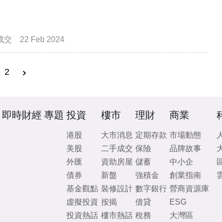
成交
22 Feb 2024
2
即時財經
專題
投資
樓市
理財
商業
港股
大市消息
定期存款
市場動態
美股
二手成交
保險
品牌故事
外匯
資助房屋
儲蓄
中小企
債券
新盤
強積金
創業指南
基金觀點
裝修設計
數字銀行
營商資源庫
虛擬投資
按揭
借貸
ESG
投資熱話
樓市熱話
稅務
大灣區