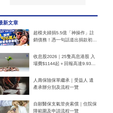
最新文章
超模夫婦捐5.5億「神操作」註
銷債務！憑一句話道出捐款初
衷：加州26萬人接獲免債通知、
一度被誤當詐騙手段
收息股2026｜25隻高息港股 入
場費$1144起＋回報高達9.93
厘！持續更新
人壽保險保單繼承｜受益人 遺
產承辦分別及流程一覽
自願醫保支氣管炎索償｜住院保
障範圍及申請流程一覽