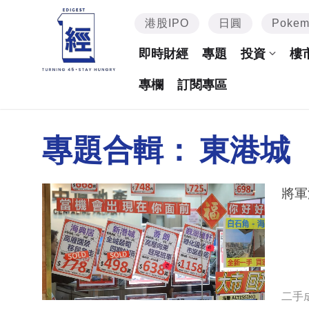
港股IPO
日圓
Poke
即時財經
專題
投資
樓
專欄
訂閱專區
專題合輯：
東港城
將軍
二手