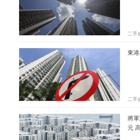
二手
東港
二手
將軍
元 