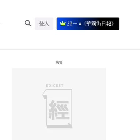
登入
經一 x《華爾街日報》
廣告