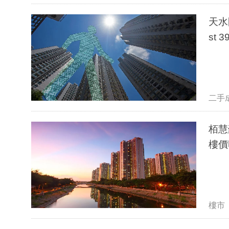
天水
st
二手
栢慧
樓價
樓市