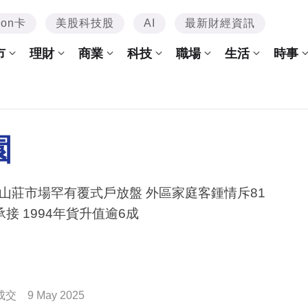
mon卡
美股科技股
AI
最新財經資訊
市
理財
商業
科技
職場
生活
時事
園
山莊市場罕有覆式戶放盤 外區家庭客鍾情斥81
承接 1994年貨升值逾6成
成交
9 May 2025