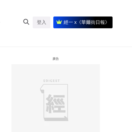
登入
經一 x《華爾街日報》
廣告