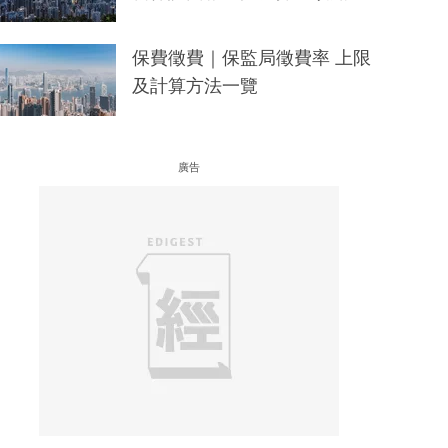
保費徵費｜保監局徵費率 上限
及計算方法一覽
廣告