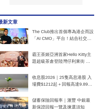
最新文章
The Club推出首個專為港企而設
「AI CMO」平台！結合社交聆
聽與廣東話大模型 助中小企數
分鐘生成「貼地」宣傳短片
霸王茶姬亞洲首家Hello Kitty主
題超級茶倉登陸灣仔利東街 推
出首創「伯爵紅茶色」Hello Kitt
y及香港限定特調系列
收息股2026｜25隻高息港股 入
場費$1212起＋回報高達9.89
厘！持續更新
儲蓄保險回報率｜滙豐 中銀最
新保證回報一覽及揀選須知