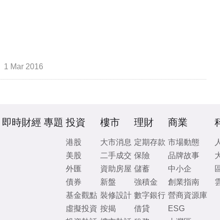
1 Mar 2016
即時財經
專題
投資
樓市
理財
商業
港股
大市消息
定期存款
市場動態
美股
二手成交
保險
品牌故事
外匯
資助房屋
儲蓄
中小企
債券
新盤
強積金
創業指南
基金觀點
裝修設計
數字銀行
營商資源庫
虛擬投資
按揭
借貸
ESG