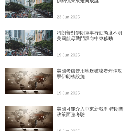
伊關係未來走向成謎
業
科
23 Jun 2025
技
特朗普對伊朗軍事行動態度不明
職
美國航母戰鬥群向中東移動
場
19 Jun 2025
生
活
美國考慮使用地堡破壞者炸彈攻
擊伊朗核設施
時
事
19 Jun 2025
專
欄
美國可能介入中東新戰爭 特朗普
政策面臨考驗
訂
閱
18 Jun 2025