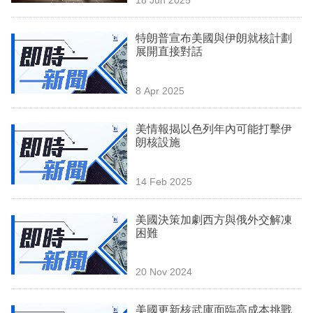
專
區
特朗普宣布美國與伊朗就核計劃
展開直接對話
8 Apr 2025
美情報揭以色列年內可能打擊伊
朗核設施
14 Feb 2025
美國決策加劇西方與俄外交解凍
困難
20 Nov 2024
美國更新核武庫面臨高成本挑戰