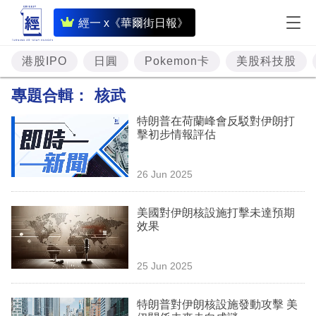
即
經一 x《華爾街日報》
時
財
港股IPO
日圓
Pokemon卡
美股科技股
經
專題合輯：
核武
專
特朗普在荷蘭峰會反駁對伊朗打
題
擊初步情報評估
投
26 Jun 2025
資
樓
美國對伊朗核設施打擊未達預期
效果
市
理
25 Jun 2025
財
特朗普對伊朗核設施發動攻擊 美
商