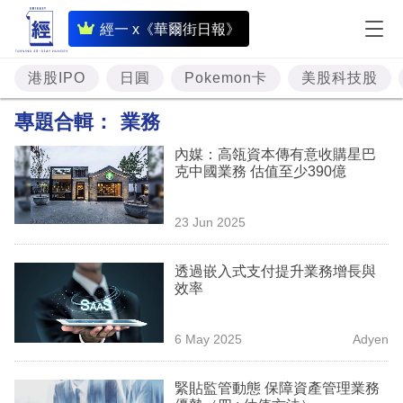
即
經一 x《華爾街日報》
時
財
港股IPO
日圓
Pokemon卡
美股科技股
經
專題合輯：
業務
專
內媒：高瓴資本傳有意收購星巴
題
克中國業務 估值至少390億
投
23 Jun 2025
資
樓
透過嵌入式支付提升業務增長與
效率
市
理
6 May 2025
Adyen
財
緊貼監管動態 保障資產管理業務
商