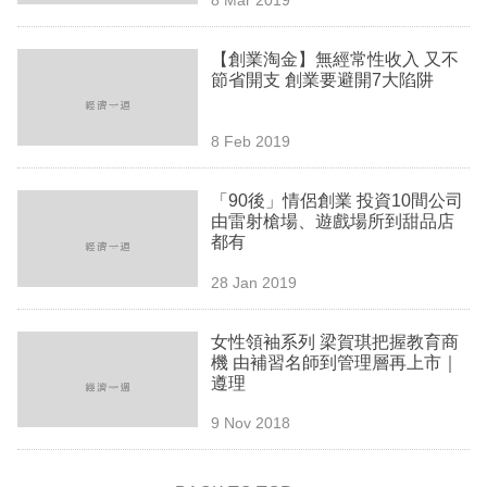
專
區
【創業淘金】無經常性收入 又不
節省開支 創業要避開7大陷阱
8 Feb 2019
「90後」情侶創業 投資10間公司
由雷射槍場、遊戲場所到甜品店
都有
28 Jan 2019
女性領袖系列 梁賀琪把握教育商
機 由補習名師到管理層再上市｜
遵理
9 Nov 2018