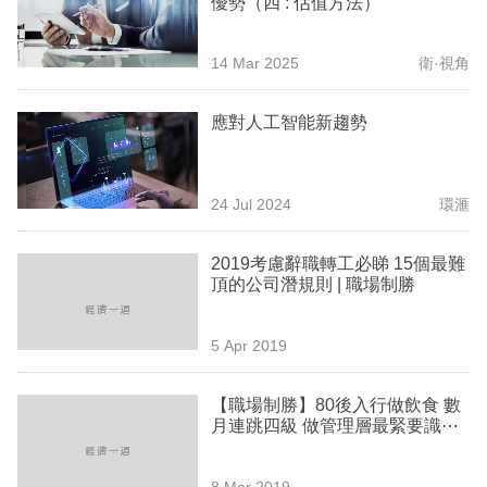
優勢（四 : 估值方法）
業
科
14 Mar 2025
衛·視角
技
應對人工智能新趨勢
職
場
24 Jul 2024
環滙
生
活
2019考慮辭職轉工必睇 15個最難
頂的公司潛規則 | 職場制勝
時
事
5 Apr 2019
專
欄
【職場制勝】80後入行做飲食 數
月連跳四級 做管理層最緊要識⋯
訂
閱
8 Mar 2019