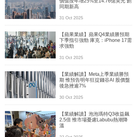
價值按年增25%至14.76億美元 創
業
同期新高
科
31 Oct 2025
技
【蘋果業績】蘋果Q4業績勝預期
職
下季指引強勁 庫克：iPhone 17需
求強勁
場
31 Oct 2025
生
活
【業績解讀】Meta上季業績勝預
期 惟預告明年狂掟錢谷AI 股價盤
時
後急挫逾7%
事
30 Oct 2025
專
欄
【業績解讀】泡泡瑪特Q3收益飆
2.5倍 惟市場憂慮Labubu熱潮降
訂
溫
閱
22 Oct 2025