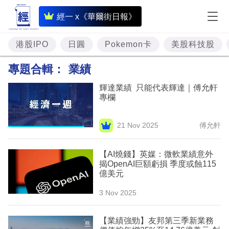
即
經一 x《華爾街日報》
時
財
港股IPO
日圓
Pokemon卡
美股科技股
經
專題合輯：
業績
專
輝達業績 只能代表輝達｜傅允軒
題
專欄
投
21 Nov 2025
傅允軒
資
樓
【AI燒錢】英媒：微軟業績意外
揭OpenAI巨額虧損 季度或蝕115
市
億美元
理
3 Nov 2025
財
【業績強勁】友邦第三季新業務
商