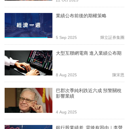
專
區
業績公布前後的期權策略
5 Sep 2025
輝立証券集團
大型互聯網電商 進入業績公布期
8 Aug 2025
陳宋恩
巴郡次季純利跌近六成 預警關稅
影響業績
4 Aug 2025
銀行股業績差 背後有因由｜李聲