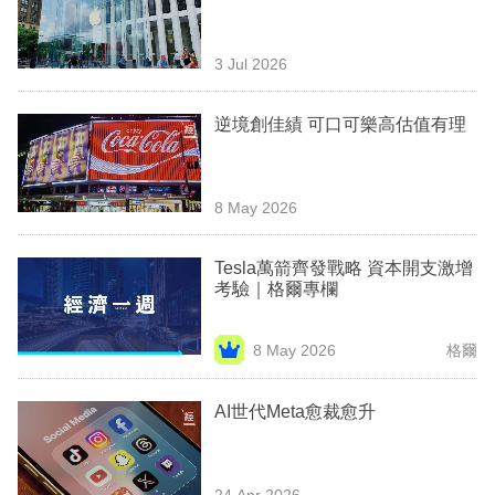
業
科
3 Jul 2026
技
逆境創佳績 可口可樂高估值有理
職
場
8 May 2026
生
活
Tesla萬箭齊發戰略 資本開支激增
考驗｜格爾專欄
時
事
8 May 2026
格爾
專
欄
AI世代Meta愈裁愈升
訂
閱
24 Apr 2026