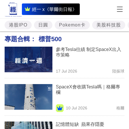
即
經一 x《華爾街日報》
時
財
港股IPO
日圓
Pokemon卡
美股科技股
經
專題合輯：
標普500
專
參考Tesla往績 制定SpaceX出入
題
巿策略
投
17 Jul 2026
陸振球
資
樓
SpaceX會收購Tesla嗎｜格爾專
欄
市
理
10 Jul 2026
格爾
財
記憶體短缺 蘋果存隱憂
商