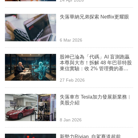
專
區
失落華納兄弟探索 Netflix更耀眼
6 Mar 2026
股神已淪為「代碼」AI 盲測跑贏
本尊與大市！拆解 48 年巴菲特股
東信實驗：收 2% 管理費的基金
經理末日殺到
27 Feb 2026
失落車市 Tesla加力發展新業務︳
美股介紹
8 Jan 2026
新勢力Rivian 自駕賽道超前