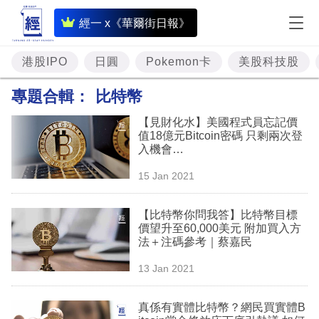
即
經一 x《華爾街日報》
時
財
港股IPO
日圓
Pokemon卡
美股科技股
經
專題合輯：
比特幣
專
【見財化水】美國程式員忘記價
題
值18億元Bitcoin密碼 只剩兩次登
入機會…
投
15 Jan 2021
資
樓
【比特幣你問我答】比特幣目標
價望升至60,000美元 附加買入方
市
法＋注碼參考｜蔡嘉民
理
13 Jan 2021
財
真係有實體比特幣？網民買實體B
商