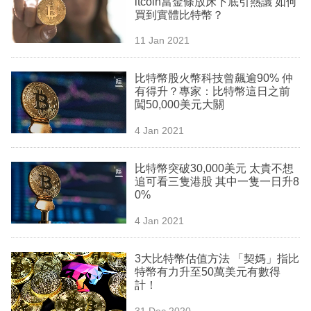
itcoin當金條放床下底引熱議 如何
業
買到實體比特幣？
科
11 Jan 2021
技
比特幣股火幣科技曾飆逾90% 仲
職
有得升？專家：比特幣這日之前
闖50,000美元大關
場
4 Jan 2021
生
活
比特幣突破30,000美元 太貴不想
追可看三隻港股 其中一隻一日升8
時
0%
事
4 Jan 2021
專
欄
3大比特幣估值方法 「契媽」指比
特幣有力升至50萬美元有數得
訂
計！
閱
31 Dec 2020