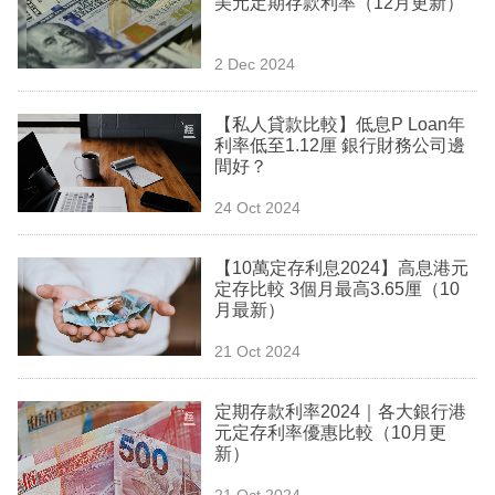
美元定期存款利率（12月更新）
業
科
2 Dec 2024
技
【私人貸款比較】低息P Loan年
職
利率低至1.12厘 銀行財務公司邊
間好？
場
24 Oct 2024
生
活
【10萬定存利息2024】高息港元
定存比較 3個月最高3.65厘（10
時
月最新）
事
21 Oct 2024
專
欄
定期存款利率2024｜各大銀行港
元定存利率優惠比較（10月更
訂
新）
閱
21 Oct 2024