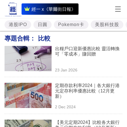
即
經一 x《華爾街日報》
時
財
港股IPO
日圓
Pokemon卡
美股科技股
經
專題合輯：
比較
專
出糧戶口迎新優惠比較 靈活轉換
題
可「零成本」賺回贈
投
23 Jan 2026
資
樓
定期存款利率2024｜各大銀行港
元定存利率優惠比較（12月更
市
新）
理
2 Dec 2024
財
【美元定期2024】比較各大銀行
商